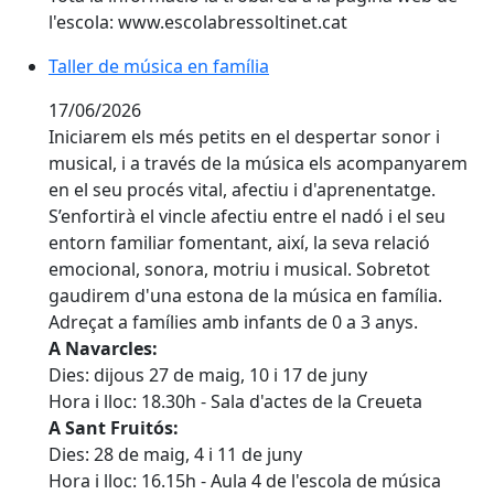
l'escola: www.escolabressoltinet.cat
Taller de música en família
Taller de música en família
17/06/2026
Iniciarem els més petits en el despertar sonor i
musical, i a través de la música els acompanyarem
en el seu procés vital, afectiu i d'aprenentatge.
S’enfortirà el vincle afectiu entre el nadó i el seu
entorn familiar fomentant, així, la seva relació
emocional, sonora, motriu i musical. Sobretot
gaudirem d'una estona de la música en família.
Adreçat a famílies amb infants de 0 a 3 anys.
A Navarcles:
Dies: dijous 27 de maig, 10 i 17 de juny
Hora i lloc: 18.30h - Sala d'actes de la Creueta
A Sant Fruitós:
Dies: 28 de maig, 4 i 11 de juny
Hora i lloc: 16.15h - Aula 4 de l'escola de música