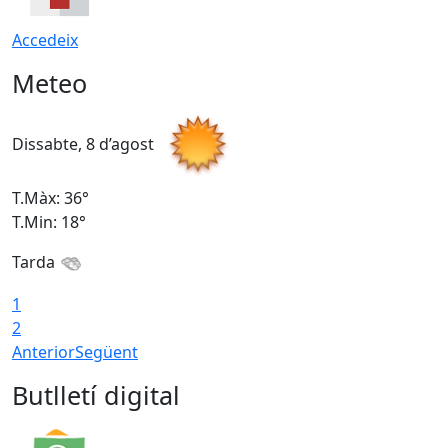
Accedeix
Meteo
Dissabte, 8 d’agost
D
T.Màx: 36°
T
T.Min: 18°
T
Tarda
1
2
Anterior
Següent
Butlletí digital