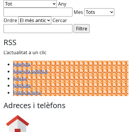
Any
Mes
Ordre
Cercar
RSS
L'actualitat a un clic
Agenda
Agenda política
Avisos
Notícies
Publicacions
Adreces i telèfons