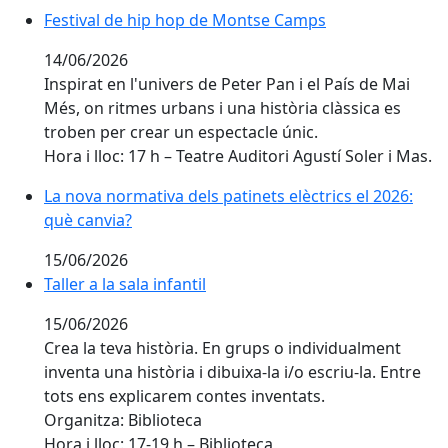
Festival de hip hop de Montse Camps
14/06/2026
Inspirat en l'univers de Peter Pan i el País de Mai
Més, on ritmes urbans i una història clàssica es
troben per crear un espectacle únic.
Hora i lloc: 17 h – Teatre Auditori Agustí Soler i Mas.
La nova normativa dels patinets elèctrics el 2026: què
La nova normativa dels patinets elèctrics el 2026:
què canvia?
15/06/2026
Taller a la sala infantil
Taller a la sala infantil
15/06/2026
Crea la teva història. En grups o individualment
inventa una història i dibuixa-la i/o escriu-la. Entre
tots ens explicarem contes inventats.
Organitza: Biblioteca
Hora i lloc: 17-19 h – Biblioteca