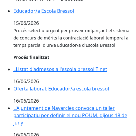
Educador/a Escola Bressol
15/06/2026
Procés selectiu urgent per proveir
mitjançant el sistema
de concurs de mèrits la contractació laboral temporal a
temps parcial d'un/a Educador/a d'Escola Bressol
Procés finalitzat
LListat d'admesos a l'escola bressol Tinet
16/06/2026
Oferta laboral: Educador/a escola bressol
Oferta laboral: Educador/a escola bressol
16/06/2026
L'Ajuntament de Navarcles convoca un taller participa
L'Ajuntament de Navarcles convoca un taller
participatiu per definir el nou POUM, dijous 18 de
juny
16/06/2026