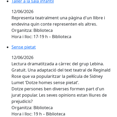
Taller a la sala infantil
Taller a la sala infantil
12/06/2026
Representa teatralment una pàgina d'un llibre i
endevina quin conte representen els altres.
Organitza: Biblioteca
Hora i lloc: 17-19 h – Biblioteca
Sense pietat
Sense pietat
12/06/2026
Lectura dramatitzada a càrrec del grup Lebina.
Gratuït. Una adaptació del text teatral de Reginald
Rose que va popularitzar la pel·lícula de Sidney
Lumet ‘Dotze homes sense pietat’.
Dotze persones ben diverses formen part d'un
jurat popular. Les seves opinions estan lliures de
prejudicis?
Organitza: Biblioteca
Hora i lloc: 19 h – Biblioteca