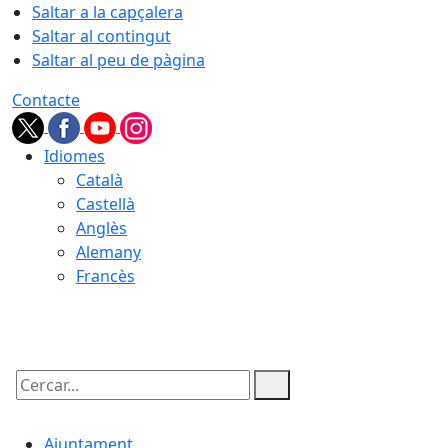
Saltar a la capçalera
Saltar al contingut
Saltar al peu de pàgina
Contacte
Idiomes
Català
Castellà
Anglès
Alemany
Francès
07.08.2026 | 23:40
Cercar:
Ajuntament