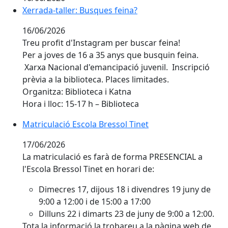
Xerrada-taller: Busques feina?
16/06/2026
Treu profit d'Instagram per buscar feina!
Per a joves de 16 a 35 anys que busquin feina.
Xarxa Nacional d'emancipació juvenil. Inscripció
prèvia a la biblioteca. Places limitades.
Organitza: Biblioteca i Katna
Hora i lloc: 15-17 h – Biblioteca
Matriculació Escola Bressol Tinet
Matriculació Escola Bressol Tinet
17/06/2026
La matriculació es farà de forma PRESENCIAL a
l'Escola Bressol Tinet en horari de:
Dimecres 17, dijous 18 i divendres 19 juny de
9:00 a 12:00 i de 15:00 a 17:00
Dilluns 22 i dimarts 23 de juny de 9:00 a 12:00.
Tota la informació la trobareu a la pàgina web de