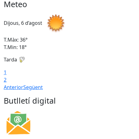
Meteo
Dijous, 6 d’agost
D
T.Màx: 36°
T
T.Min: 18°
T
Tarda
T
1
2
Anterior
Següent
Butlletí digital