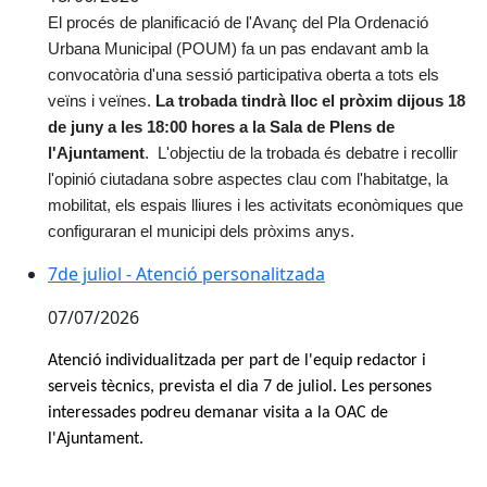
El procés de planificació de l'Avanç del Pla Ordenació
Urbana Municipal (
POUM
) fa un pas endavant amb la
convocatòria d'una sessió participativa oberta a tots els
veïns i veïnes.
La trobada tindrà lloc el pròxim dijous 18
de juny a les 18:00 hores a la Sala de Plens de
l'Ajuntament
. L'objectiu de la trobada és debatre i recollir
l'opinió ciutadana sobre aspectes clau com l'habitatge, la
mobilitat, els espais lliures i les activitats econòmiques que
configuraran el municipi dels pròxims anys.
7de juliol - Atenció personalitzada
7de juliol - Atenció personalitzada
07/07/2026
Atenció individualitzada per part de l'equip redactor i
serveis tècnics, prevista el dia 7 de juliol. Les persones
interessades podreu demanar visita a la OAC de
l'Ajuntament.
Facebook
X