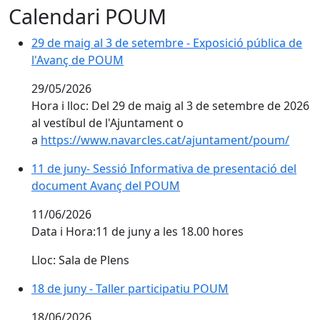
Calendari POUM
29 de maig al 3 de setembre - Exposició pública de l
29 de maig al 3 de setembre - Exposició pública de
l'Avanç de POUM
29/05/2026
Hora i lloc: Del 29 de maig al 3 de setembre de 2026
al vestíbul de l'Ajuntament o
a
https://www.navarcles.cat/ajuntament/poum/
11 de juny- Sessió Informativa de presentació del 
11 de juny- Sessió Informativa de presentació del
document Avanç del POUM
11/06/2026
Data i Hora:
11 de juny a les 18.00 hores
Lloc: Sala de Plens
18 de juny - Taller participatiu POUM
18 de juny - Taller participatiu POUM
18/06/2026