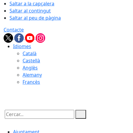
Saltar a la capçalera
Saltar al contingut
Saltar al peu de pàgina
Contacte
Idiomes
Català
Castellà
Anglès
Alemany
Francès
06.08.2026 | 08:02
Cercar:
Ajuntament