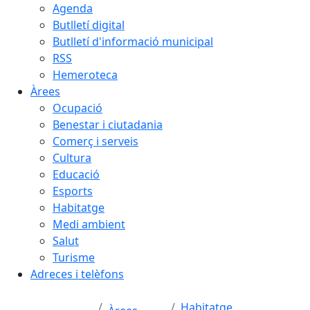
Agenda
Butlletí digital
Butlletí d'informació municipal
RSS
Hemeroteca
Àrees
Ocupació
Benestar i ciutadania
Comerç i serveis
Cultura
Educació
Esports
Habitatge
Medi ambient
Salut
Turisme
Adreces i telèfons
Habitatge