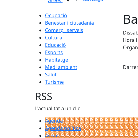
Àrees
Ba
Ocupació
Benestar i ciutadania
Comerç i serveis
Dissab
Cultura
Hora i 
Educació
Organi
Esports
Fa
Habitatge
Medi ambient
Darrer
Salut
Turisme
RSS
L'actualitat a un clic
Agenda
Agenda política
Avisos