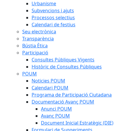
Urbanisme
Subvencions i ajuts
Processos selectius
Calendari de festius
Seu electrònica
Transparència
Bústia Ètica
Participació
Consultes Públiques Vigents
Històric de Consultes Públiques
POUM
Noticies POUM
Calendari POUM
Programa de Participació Ciutadana
Documentació Avanç POUM
Anunci POUM
Avanç POUM
Document Inicial Estratègic (DIE)
Formulari de Suggeriments