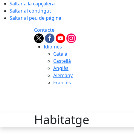
Saltar a la capçalera
Saltar al contingut
Saltar al peu de pàgina
Contacte
Idiomes
Català
Castellà
Anglès
Alemany
Francès
09.08.2026 | 08:29
Habitatge