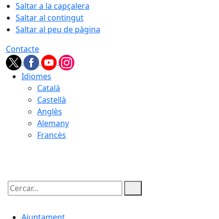
Saltar a la capçalera
Saltar al contingut
Saltar al peu de pàgina
Contacte
Idiomes
Català
Castellà
Anglès
Alemany
Francès
09.08.2026 | 09:38
Cercar:
Ajuntament