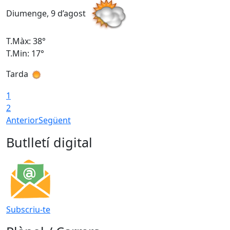
Diumenge, 9 d’agost
D
T.Màx: 38°
T
T.Min: 17°
T
Tarda
T
1
2
Anterior
Següent
Butlletí digital
Subscriu-te