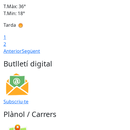
T.Màx: 36°
T
T.Min: 18°
T
Tarda
T
1
2
Anterior
Següent
Butlletí digital
Subscriu-te
Plànol / Carrers