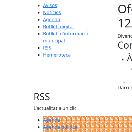
Of
Avisos
Notícies
12
Agenda
Butlletí digital
Butlletí d'informació
Divend
municipal
Con
RSS
Hemeroteca
À
Fa
Darrer
RSS
L'actualitat a un clic
Agenda
Agenda política