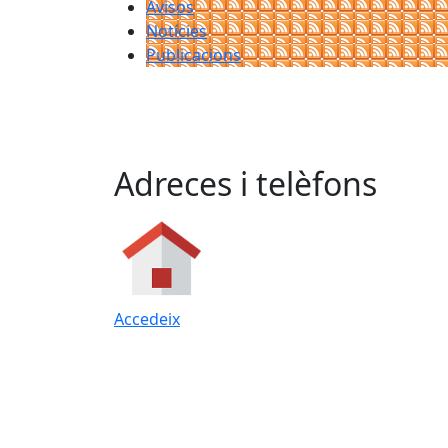
Avisos
Notícies
Publicacions
Adreces i telèfons
Accedeix