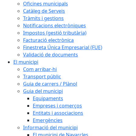
Oficines municipals
Catàleg de Serveis
Tràmits i gestions
Notificacions electròniques
Impostos (gestió tributària)
Facturació electrònica
Finestreta Única Empresarial (FUE)
Validació de documents
El municipi
Com arribar-hi
Transport públic
Guia de carrers / Plànol
Guia del municipi
Equipaments
Empreses i comerços
Entitats i associacions
Emergències
Informació del municipi
El municipi de Navarcles