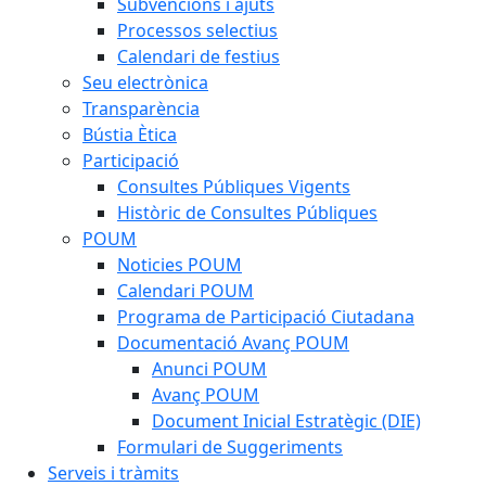
Subvencions i ajuts
Processos selectius
Calendari de festius
Seu electrònica
Transparència
Bústia Ètica
Participació
Consultes Públiques Vigents
Històric de Consultes Públiques
POUM
Noticies POUM
Calendari POUM
Programa de Participació Ciutadana
Documentació Avanç POUM
Anunci POUM
Avanç POUM
Document Inicial Estratègic (DIE)
Formulari de Suggeriments
Serveis i tràmits