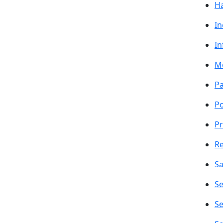
Ha
In
In
Me
Pa
Po
P
R
Sa
Se
Se