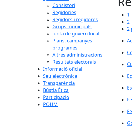
Re
Consistori
Regidories
1
Regidors i regidores
2
Grups municipals
2 
Junta de govern local
Plans, campanyes i
Ac
programes
C
Altres administracions
Resultats electorals
Cu
Informació oficial
Seu electrònica
Ed
Transparència
Es
Bústia Ètica
Participació
F
POUM
Fe
G