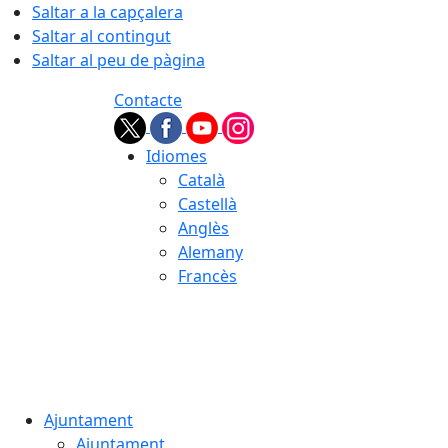
Saltar a la capçalera
Saltar al contingut
Saltar al peu de pàgina
Contacte
Idiomes
Català
Castellà
Anglès
Alemany
Francès
08.08.2026 | 02:41
Ajuntament
Ajuntament