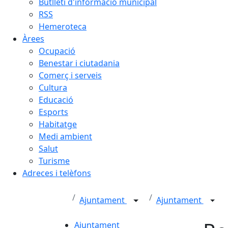
Butlletí d'informació municipal
RSS
Hemeroteca
Àrees
Ocupació
Benestar i ciutadania
Comerç i serveis
Cultura
Educació
Esports
Habitatge
Medi ambient
Salut
Turisme
Adreces i telèfons
Ajuntament
Ajuntament
Ajuntament