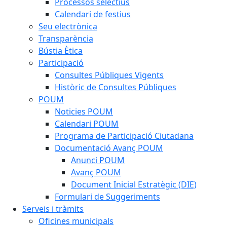
Processos selectius
Calendari de festius
Seu electrònica
Transparència
Bústia Ètica
Participació
Consultes Públiques Vigents
Històric de Consultes Públiques
POUM
Noticies POUM
Calendari POUM
Programa de Participació Ciutadana
Documentació Avanç POUM
Anunci POUM
Avanç POUM
Document Inicial Estratègic (DIE)
Formulari de Suggeriments
Serveis i tràmits
Oficines municipals