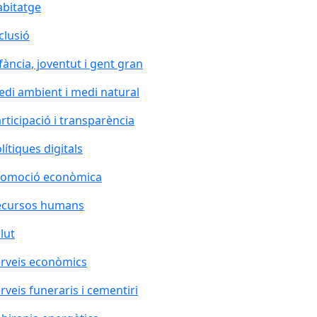
bitatge
clusió
fància, joventut i gent gran
di ambient i medi natural
rticipació i transparència
lítiques digitals
romoció econòmica
ecursos humans
lut
rveis econòmics
rveis funeraris i cementiri