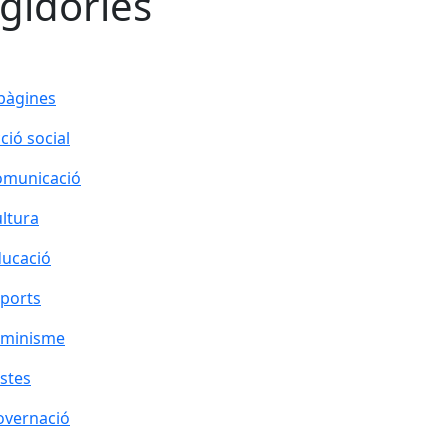
gidories
pàgines
ció social
omunicació
ltura
ucació
ports
eminisme
stes
overnació