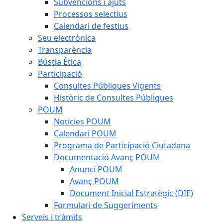
Subvencions i ajuts
Processos selectius
Calendari de festius
Seu electrònica
Transparència
Bústia Ètica
Participació
Consultes Públiques Vigents
Històric de Consultes Públiques
POUM
Noticies POUM
Calendari POUM
Programa de Participació Ciutadana
Documentació Avanç POUM
Anunci POUM
Avanç POUM
Document Inicial Estratègic (DIE)
Formulari de Suggeriments
Serveis i tràmits