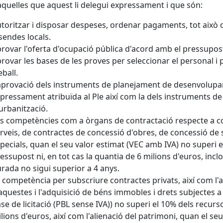
aquelles que aquest li delegui expressament i que són:
toritzar i disposar despeses, ordenar pagaments, tot això d
sendes locals.
rovar l'oferta d'ocupació pública d'acord amb el pressupost i
rovar les bases de les proves per seleccionar el personal i 
eball.
aprovació dels instruments de planejament de desenvolup
pressament atribuïda al Ple així com la dels instruments de 
urbanització.
s competències com a òrgans de contractació respecte a c
rveis, de contractes de concessió d'obres, de concessió de s
pecials, quan el seu valor estimat (VEC amb IVA) no superi e
essupost ni, en tot cas la quantia de 6 milions d'euros, incl
rada no sigui superior a 4 anys.
 competència per subscriure contractes privats, així com l'
aquestes i l'adquisició de béns immobles i drets subjectes a
se de licitació (PBL sense IVA)) no superi el 10% dels recurs
lions d'euros, així com l'alienació del patrimoni, quan el se