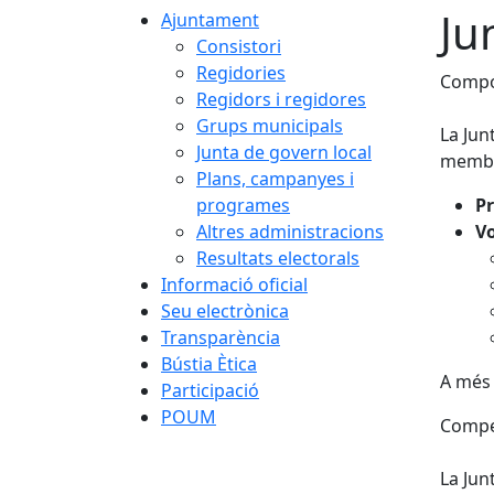
Ju
Ajuntament
Consistori
Regidories
Compo
Regidors i regidores
Grups municipals
La Jun
Junta de govern local
membr
Plans, campanyes i
programes
P
Altres administracions
Vo
Resultats electorals
Informació oficial
Seu electrònica
Transparència
Bústia Ètica
A més 
Participació
POUM
Compe
La Jun