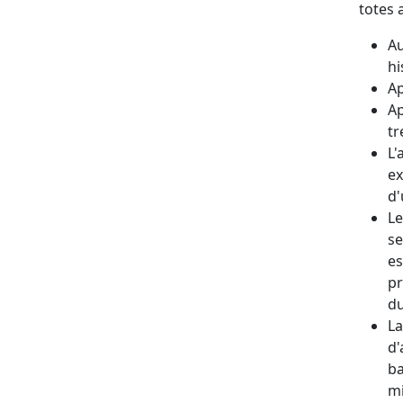
totes 
Au
hi
Ap
Ap
tr
L'
ex
d'
Le
se
es
pr
du
La
d'
ba
mi