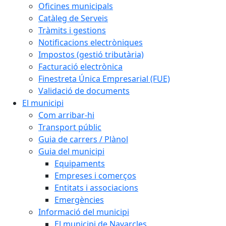
Oficines municipals
Catàleg de Serveis
Tràmits i gestions
Notificacions electròniques
Impostos (gestió tributària)
Facturació electrònica
Finestreta Única Empresarial (FUE)
Validació de documents
El municipi
Com arribar-hi
Transport públic
Guia de carrers / Plànol
Guia del municipi
Equipaments
Empreses i comerços
Entitats i associacions
Emergències
Informació del municipi
El municipi de Navarcles