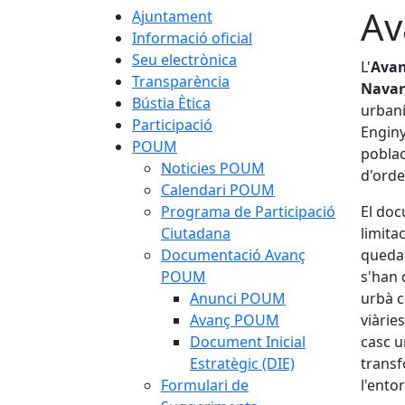
Av
Ajuntament
Informació oficial
Seu electrònica
L'
Avan
Transparència
Navar
Bústia Ètica
urbaní
Participació
Enginye
POUM
poblac
Noticies POUM
d'orde
Calendari POUM
Programa de Participació
El doc
Ciutadana
limita
Documentació Avanç
quedat
POUM
s'han 
Anunci POUM
urbà c
Avanç POUM
viàrie
Document Inicial
casc u
Estratègic (DIE)
transf
Formulari de
l'ento