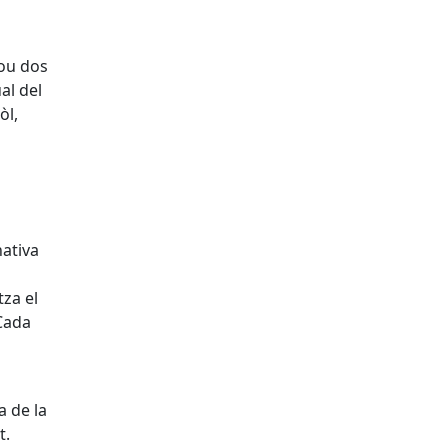
lou dos
al del
òl,
nativa
tza el
Cada
 de la
t.