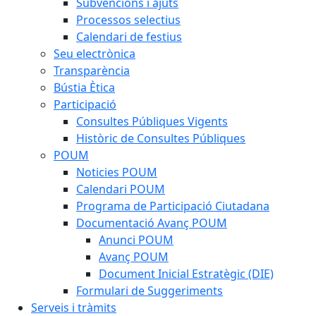
Subvencions i ajuts
Processos selectius
Calendari de festius
Seu electrònica
Transparència
Bústia Ètica
Participació
Consultes Públiques Vigents
Històric de Consultes Públiques
POUM
Noticies POUM
Calendari POUM
Programa de Participació Ciutadana
Documentació Avanç POUM
Anunci POUM
Avanç POUM
Document Inicial Estratègic (DIE)
Formulari de Suggeriments
Serveis i tràmits