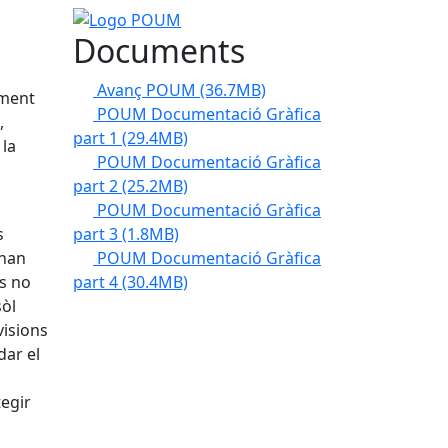
Logo POUM
Documents
Avanç POUM
(36.7MB)
ament
POUM Documentació Gràfica
,
part 1
(29.4MB)
 la
POUM Documentació Gràfica
part 2
(25.2MB)
POUM Documentació Gràfica
part 3
(1.8MB)
s
POUM Documentació Gràfica
 han
part 4
(30.4MB)
s no
sòl
visions
dar el
egir