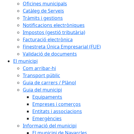
Oficines municipals
Catàleg de Serveis
Tràmits i gestions
Notificacions electròniques
Impostos (gestió tributària)
Facturació electrònica
Finestreta Única Empresarial (FUE)
Validació de documents
El municipi
Com arribar-hi
Transport públic
Guia de carrers / Plànol
Guia del municipi
Equipaments
Empreses i comerços
Entitats i associacions
Emergències
Informació del municipi
El municipi de Navarcles