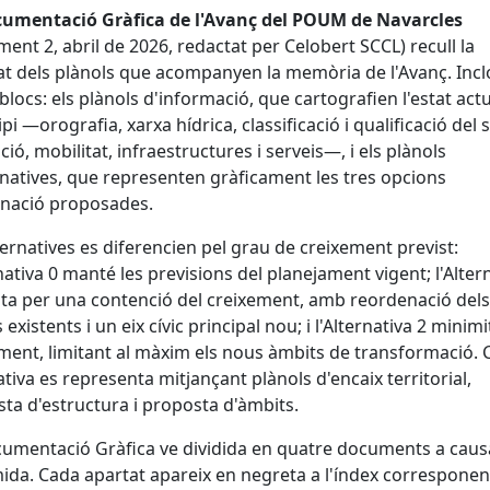
umentació Gràfica de l'Avanç del POUM de Navarcles
ent 2, abril de 2026, redactat per Celobert SCCL) recull la
tat dels plànols que acompanyen la memòria de l'Avanç. Inc
blocs: els plànols d'informació, que cartografien l'estat actu
pi —orografia, xarxa hídrica, classificació i qualificació del s
ació, mobilitat, infraestructures i serveis—, i els plànols
rnatives, que representen gràficament les tres opcions
enació proposades.
ternatives es diferencien pel grau de creixement previst:
rnativa 0 manté les previsions del planejament vigent; l'Alter
ta per una contenció del creixement, amb reordenació dels
existents i un eix cívic principal nou; i l'Alternativa 2 minimi
ment, limitant al màxim els nous àmbits de transformació. 
ativa es representa mitjançant plànols d'encaix territorial,
ta d'estructura i proposta d'àmbits.
umentació Gràfica ve dividida en quatre documents a causa
ida. Cada apartat apareix en negreta a l'índex corresponen