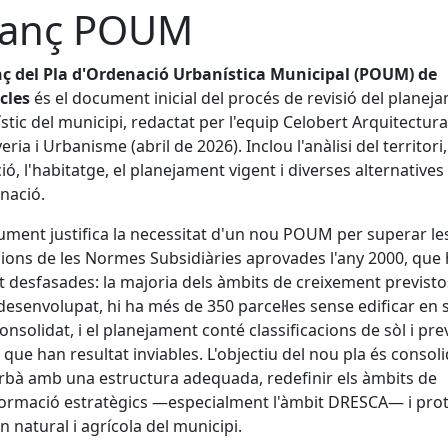
anç POUM
ç del Pla d'Ordenació Urbanística Municipal (POUM) de
cles
és el document inicial del procés de revisió del planej
stic del municipi, redactat per l'equip Celobert Arquitectura
ria i Urbanisme (abril de 2026). Inclou l'anàlisi del territori,
ió, l'habitatge, el planejament vigent i diverses alternatives
nació.
ument justifica la necessitat d'un nou POUM per superar le
cions de les Normes Subsidiàries aprovades l'any 2000, que
 desfasades: la majoria dels àmbits de creixement previsto
desenvolupat, hi ha més de 350 parcel·les sense edificar en 
onsolidat, i el planejament conté classificacions de sòl i pre
s que han resultat inviables. L'objectiu del nou pla és consoli
rbà amb una estructura adequada, redefinir els àmbits de
ormació estratègics —especialment l'àmbit DRESCA— i prot
rn natural i agrícola del municipi.