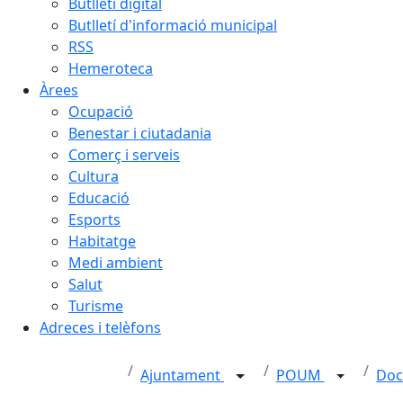
Butlletí digital
Butlletí d'informació municipal
RSS
Hemeroteca
Àrees
Ocupació
Benestar i ciutadania
Comerç i serveis
Cultura
Educació
Esports
Habitatge
Medi ambient
Salut
Turisme
Adreces i telèfons
Ajuntament
POUM
Doc