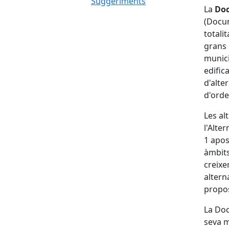
Suggeriments
La
Doc
(Docum
totali
grans 
munici
edific
d'alte
d'ord
Les al
l'Alte
1 apos
àmbits 
creixe
altern
propos
La Doc
seva m