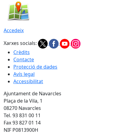
Accedeix
Xarxes socials:
Crèdits
Contacte
Protecció de dades
Avís legal
Accessibilitat
Ajuntament de Navarcles
Plaça de la Vila, 1
08270 Navarcles
Tel. 93 831 00 11
Fax 93 827 01 14
NIF P0813900H