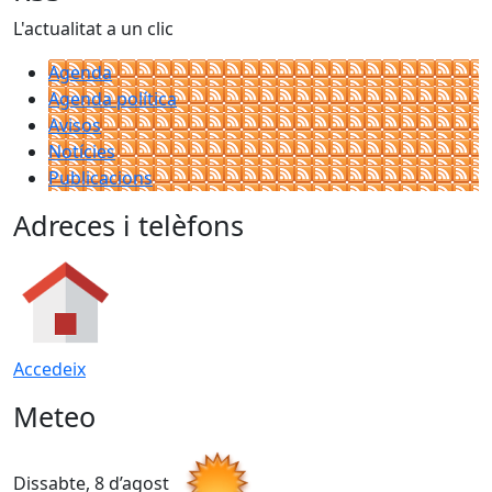
L'actualitat a un clic
Agenda
Agenda política
Avisos
Notícies
Publicacions
Adreces i telèfons
Accedeix
Meteo
Dissabte, 8 d’agost
D