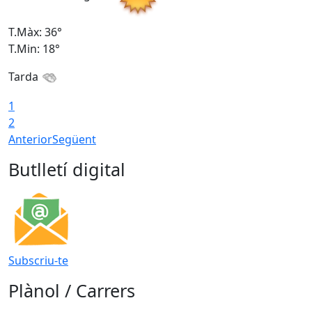
T.Màx: 36°
T
T.Min: 18°
T
Tarda
1
2
Anterior
Següent
Butlletí digital
Subscriu-te
Plànol / Carrers