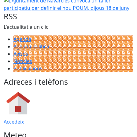
L'Ajuntament de Navarcles convoca un taller participatiu 
RSS
L'actualitat a un clic
Agenda
Agenda política
Avisos
Notícies
Publicacions
Adreces i telèfons
Accedeix
Meteo