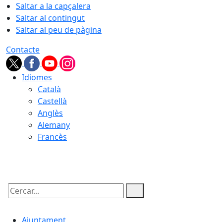
Saltar a la capçalera
Saltar al contingut
Saltar al peu de pàgina
Contacte
Idiomes
Català
Castellà
Anglès
Alemany
Francès
09.08.2026 | 02:28
Cercar:
Ajuntament