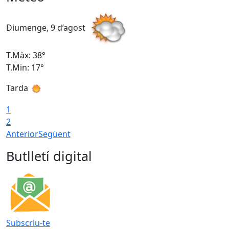
Diumenge, 9 d’agost
D
T.Màx: 38°
T
T.Min: 17°
T
Tarda
T
1
2
Anterior
Següent
Butlletí digital
Subscriu-te