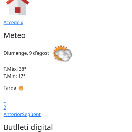
Accedeix
Meteo
Diumenge, 9 d’agost
D
T.Màx: 38°
T
T.Min: 17°
T
Tarda
T
1
2
Anterior
Següent
Butlletí digital