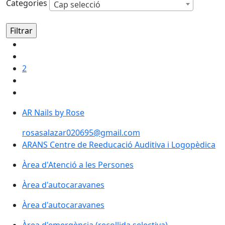
Categories
Cap selecció
2
AR Nails by Rose
AR Nails by Rose
rosasalazar020695@gmail.com
ARANS Centre de Reeducació Auditiva i Logopèdica
Àrea d'Atenció a les Persones
Àrea d'Atenció a les Persones
Àrea d'autocaravanes
Àrea d'autocaravanes
Àrea d'autocaravanes
Àrea d'emergència (recollida selectiva)