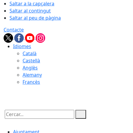
Saltar a la capçalera
Saltar al contingut
Saltar al peu de pàgina
Contacte
Idiomes
Català
Castellà
Anglès
Alemany
Francès
09.08.2026 | 10:28
Cercar:
Ajuntament