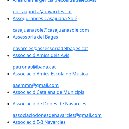
Àrea d'emergència (recollida selectiva)
portaaporta@navarcles.cat
Assegurances Casajuana Solé
Assegurances Casajuana Solé
casajuanasole@casajuanasole.com
Assessoria del Bages
Assessoria del Bages
navarcles@assessoriadelbages.cat
Associació Amics dels Avis
patronat@ibada.cat
Associació Amics Escola de Música
aaemmn@gmail.com
Associació Catalana de Municipis
Associació Catalana de Municipis
Associació de Dones de Navarcles
associaciodonesdenavarcles@gmail.com
Associació E-3 Navarcles