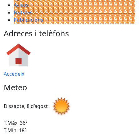
Avisos
Notícies
Publicacions
Adreces i telèfons
Accedeix
Meteo
Dissabte, 8 d’agost
D
T.Màx: 36°
T
T.Min: 18°
T