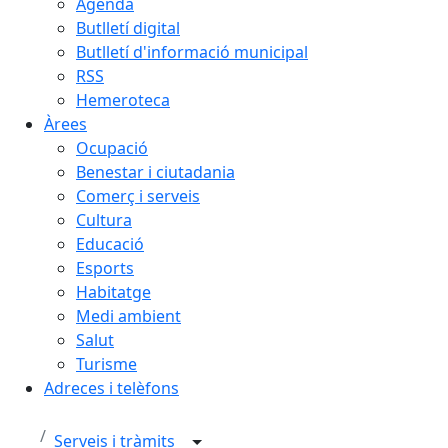
Agenda
Butlletí digital
Butlletí d'informació municipal
RSS
Hemeroteca
Àrees
Ocupació
Benestar i ciutadania
Comerç i serveis
Cultura
Educació
Esports
Habitatge
Medi ambient
Salut
Turisme
Adreces i telèfons
Serveis i tràmits