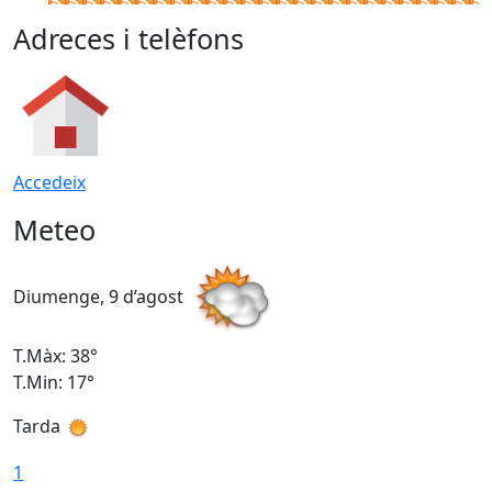
Adreces i telèfons
Accedeix
Meteo
Diumenge, 9 d’agost
D
T.Màx: 38°
T
T.Min: 17°
T
Tarda
T
1