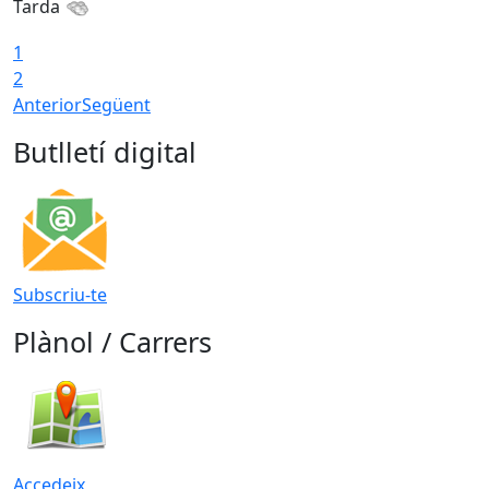
Tarda
1
2
Anterior
Següent
Butlletí digital
Subscriu-te
Plànol / Carrers
Accedeix