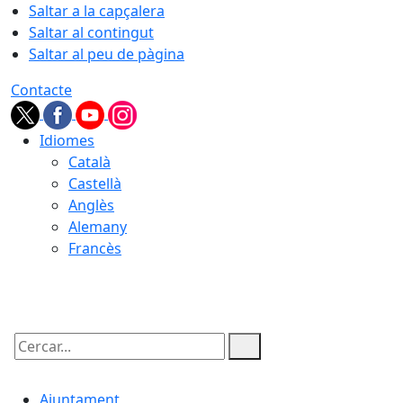
Saltar a la capçalera
Saltar al contingut
Saltar al peu de pàgina
Contacte
Idiomes
Català
Castellà
Anglès
Alemany
Francès
07.08.2026 | 14:11
Cercar:
Ajuntament