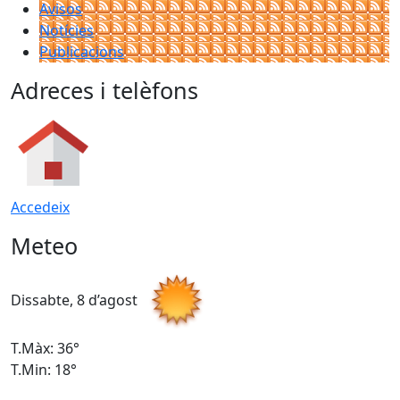
Avisos
Notícies
Publicacions
Adreces i telèfons
Accedeix
Meteo
Dissabte, 8 d’agost
D
T.Màx: 36°
T
T.Min: 18°
T