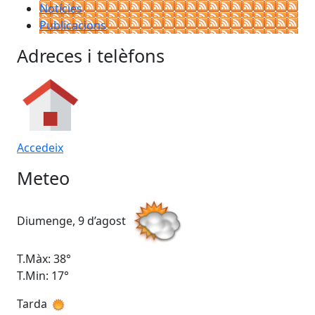
Notícies
Publicacions
Adreces i telèfons
Accedeix
Meteo
Diumenge, 9 d’agost
Dil
T.Màx: 38°
T.M
T.Min: 17°
T.M
Tarda
Ta