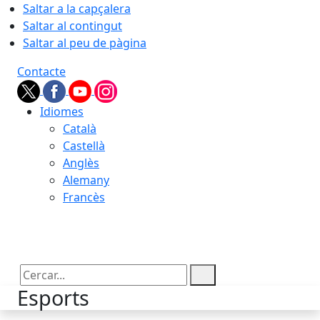
Saltar a la capçalera
Saltar al contingut
Saltar al peu de pàgina
Contacte
Idiomes
Català
Castellà
Anglès
Alemany
Francès
08.08.2026 | 12:42
Cercar:
Esports