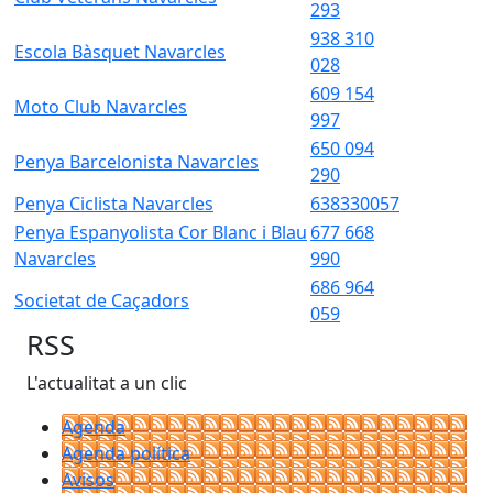
293
938 310
Escola Bàsquet Navarcles
028
609 154
Moto Club Navarcles
997
650 094
Penya Barcelonista Navarcles
290
Penya Ciclista Navarcles
638330057
Penya Espanyolista Cor Blanc i Blau
677 668
Navarcles
990
686 964
Societat de Caçadors
059
RSS
L'actualitat a un clic
Agenda
Agenda política
Avisos