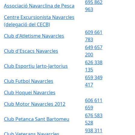
695 862
Associació Navarclina de Pesca
963
Centre Excursionista Navarcles
(delegació del CECB)
609 661
Club d'Atletisme Navarcles
783
649 657
Club d'Escacs Navarcles
200
626 338
Club Esportiu Jarto-Jartorius
135
659 349
Club Futbol Navarcles
417
Club Hoquei Navarcles
606 611
Club Motor Navarcles 2012
659
676 583
Club Petanca Sant Bartomeu
528
938 311
Club Veterans Navarcles