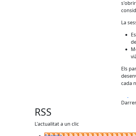
s'obri
consid
La ses
Es
de
Mo
vi
Els pa
desenv
cada n
Fa
Darrer
RSS
L'actualitat a un clic