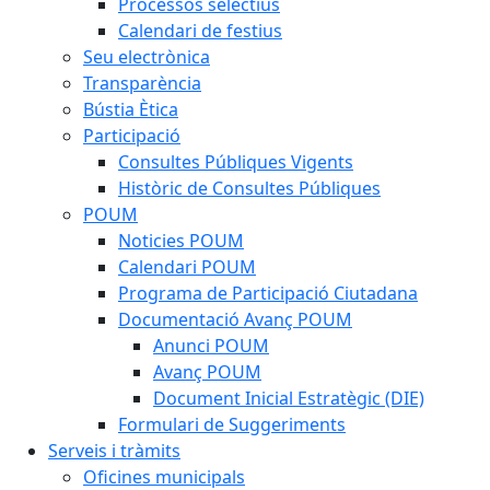
Processos selectius
Calendari de festius
Seu electrònica
Transparència
Bústia Ètica
Participació
Consultes Públiques Vigents
Històric de Consultes Públiques
POUM
Noticies POUM
Calendari POUM
Programa de Participació Ciutadana
Documentació Avanç POUM
Anunci POUM
Avanç POUM
Document Inicial Estratègic (DIE)
Formulari de Suggeriments
Serveis i tràmits
Oficines municipals