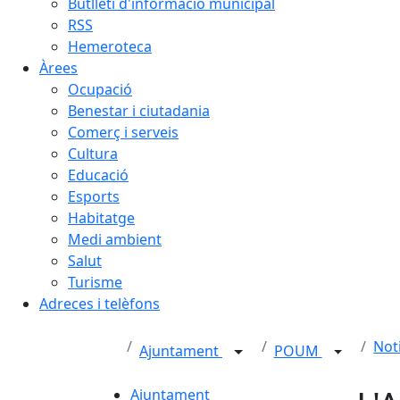
Butlletí d'informació municipal
RSS
Hemeroteca
Àrees
Ocupació
Benestar i ciutadania
Comerç i serveis
Cultura
Educació
Esports
Habitatge
Medi ambient
Salut
Turisme
Adreces i telèfons
Not
Ajuntament
POUM
Ajuntament