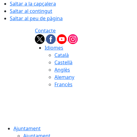
Saltar a la capçalera
Saltar al contingut
Saltar al peu de pàgina
Contacte
Idiomes
Català
Castellà
Anglès
Alemany
Francès
06.08.2026 | 15:37
Ajuntament
Ajuntament