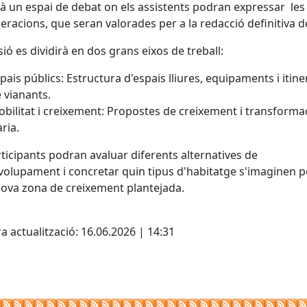
rà un espai de debat on els assistents podran expressar les
eracions, que seran valorades per a la redacció definitiva de
sió es dividirà en dos grans eixos de treball:
pais públics: Estructura d'espais lliures, equipaments i itine
 vianants.
bilitat i creixement: Propostes de creixement i transforma
ària.
rticipants podran avaluar diferents alternatives de
olupament i concretar quin tipus d'habitatge s'imaginen p
ova zona de creixement plantejada.
cebook
X
a actualització: 16.06.2026 | 14:31