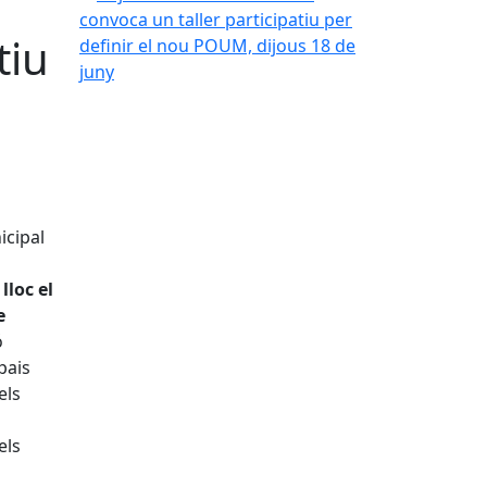
tiu
icipal
lloc el
e
ó
pais
els
els