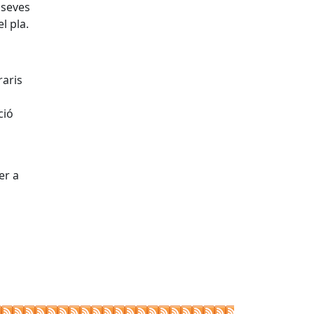
 seves
l pla.
raris
ció
er a