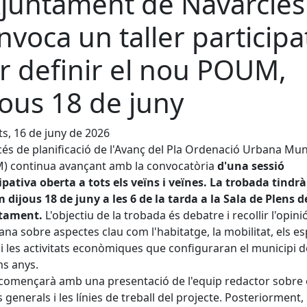
Ajuntament de Navarcles
nvoca un taller participa
r definir el nou POUM,
jous 18 de juny
s, 16 de juny de 2026
cés de planificació de l'Avanç del Pla Ordenació Urbana Mun
) continua avançant amb la convocatòria
d'una sessió
ipativa oberta a tots els veïns i veïnes. La trobada tindrà 
 dijous 18 de juny a les 6 de la tarda a la Sala de Plens d
ntament.
L'objectiu de la trobada és debatre i recollir l'opini
ana sobre aspectes clau com l'habitatge, la mobilitat, els es
s i les activitats econòmiques que configuraran el municipi d
s anys.
 començarà amb una presentació de l'equip redactor sobre 
is generals i les línies de treball del projecte. Posteriorment,