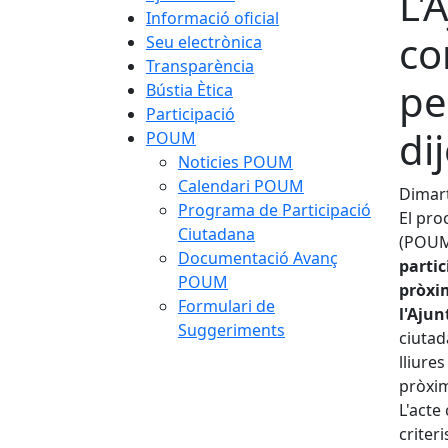
L'
Informació oficial
co
Seu electrònica
Transparència
pe
Bústia Ètica
Participació
di
POUM
Noticies POUM
Calendari POUM
Dimart
Programa de Participació
El pro
Ciutadana
(POUM
Documentació Avanç
partic
POUM
pròxim
Formulari de
l'Aju
Suggeriments
ciutad
lliure
pròxim
L'acte
criter