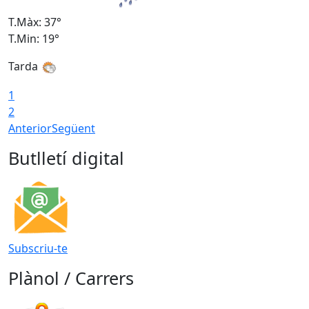
T.Màx: 37°
T
T.Min: 19°
T
Tarda
T
1
2
Anterior
Següent
Butlletí digital
Subscriu-te
Plànol / Carrers