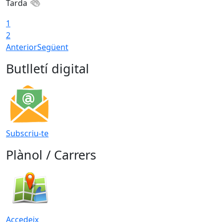
Tarda
1
2
Anterior
Següent
Butlletí digital
Subscriu-te
Plànol / Carrers
Accedeix