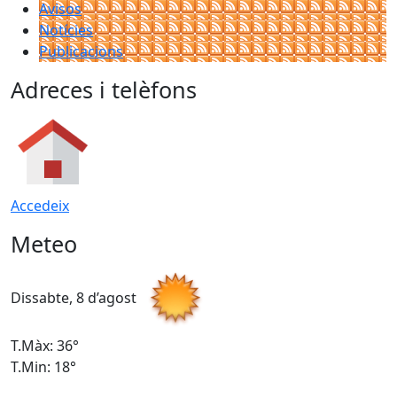
Avisos
Notícies
Publicacions
Adreces i telèfons
Accedeix
Meteo
Dissabte, 8 d’agost
D
T.Màx: 36°
T
T.Min: 18°
T