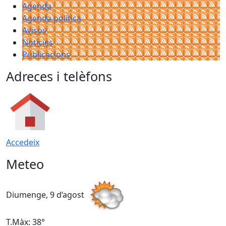
Agenda
Agenda política
Avisos
Notícies
Publicacions
Adreces i telèfons
Accedeix
Meteo
Diumenge, 9 d’agost
D
T.Màx: 38°
T