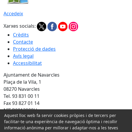
Accedeix
Xarxes socials:
Crèdits
Contacte
Protecció de dades
Avís legal
Accessibilitat
Ajuntament de Navarcles
Plaça de la Vila, 1
08270 Navarcles
Tel. 93 831 00 11
Fax 93 827 01 14
NIF P0813900H
Aquest lloc web fa servir cookies pròpies i de tercers per
Amb la col·laboració de:
facilitar-te una experiència de navegació òptima i recollir
informació anònima per millorar i adaptar-nos a les teves