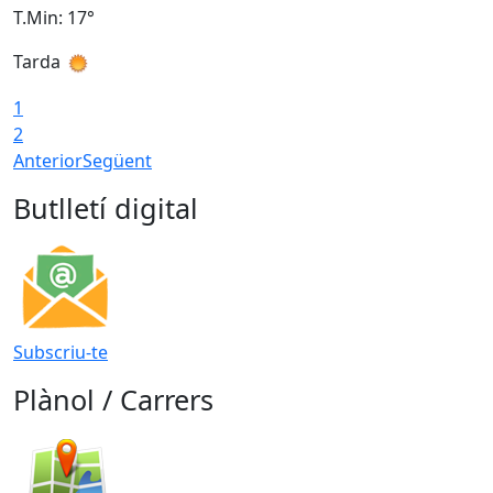
T.Min: 17°
T
Tarda
T
1
2
Anterior
Següent
Butlletí digital
Subscriu-te
Plànol / Carrers