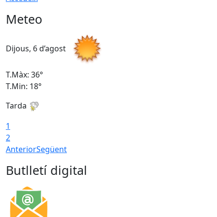
Meteo
Dijous, 6 d’agost
D
T.Màx: 36°
T
T.Min: 18°
T
Tarda
T
1
2
Anterior
Següent
Butlletí digital