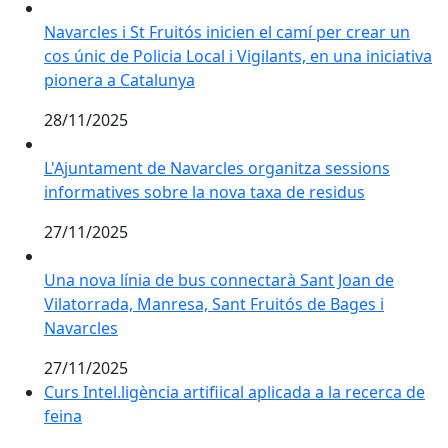
Navarcles i St Fruitós inicien el camí per crear un cos 
Navarcles i St Fruitós inicien el camí per crear un
cos únic de Policia Local i Vigilants, en una iniciativa
pionera a Catalunya
28/11/2025
L'Ajuntament de Navarcles organitza sessions informa
L'Ajuntament de Navarcles organitza sessions
informatives sobre la nova taxa de residus
27/11/2025
Una nova línia de bus connectarà Sant Joan de Vilato
Una nova línia de bus connectarà Sant Joan de
Vilatorrada, Manresa, Sant Fruitós de Bages i
Navarcles
27/11/2025
Curs Intel.ligència artifiical aplicada a la recerca de
feina