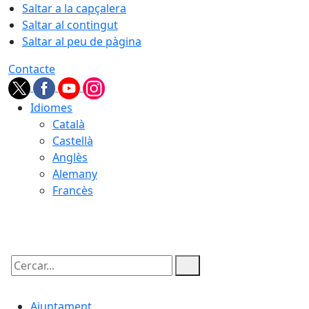
Saltar a la capçalera
Saltar al contingut
Saltar al peu de pàgina
Contacte
Idiomes
Català
Castellà
Anglès
Alemany
Francès
06.08.2026 | 11:20
Cercar:
Ajuntament