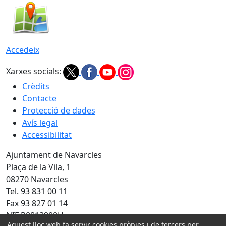
Accedeix
Xarxes socials:
Crèdits
Contacte
Protecció de dades
Avís legal
Accessibilitat
Ajuntament de Navarcles
Plaça de la Vila, 1
08270 Navarcles
Tel. 93 831 00 11
Fax 93 827 01 14
NIF P0813900H
Aquest lloc web fa servir cookies pròpies i de tercers per