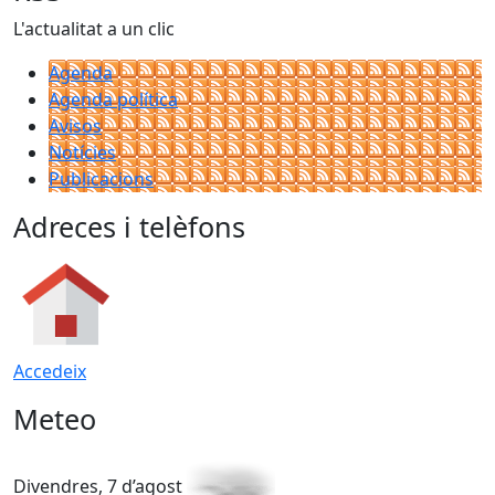
L'actualitat a un clic
Agenda
Agenda política
Avisos
Notícies
Publicacions
Adreces i telèfons
Accedeix
Meteo
Divendres, 7 d’agost
D