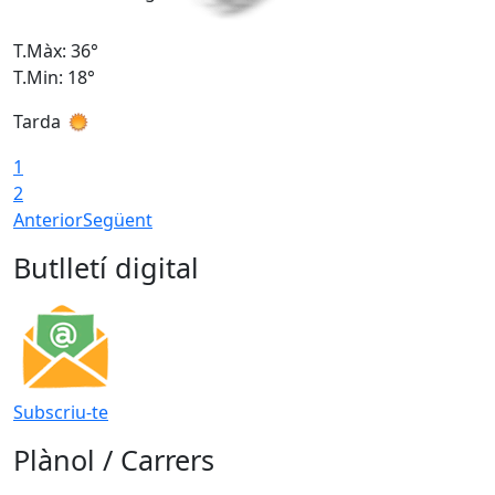
T.Màx: 36°
T
T.Min: 18°
T
Tarda
T
1
2
Anterior
Següent
Butlletí digital
Subscriu-te
Plànol / Carrers