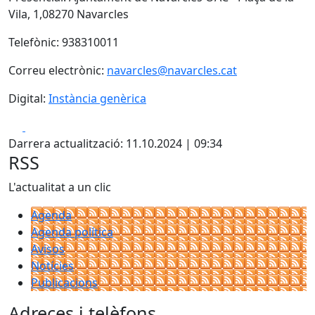
Vila, 1,08270 Navarcles
Telefònic: 938310011
Correu electrònic:
navarcles@navarcles.cat
Digital:
Instància genèrica
Facebook
X
Darrera actualització: 11.10.2024 | 09:34
RSS
L'actualitat a un clic
Agenda
Agenda política
Avisos
Notícies
Publicacions
Adreces i telèfons