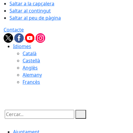
Saltar a la capçalera
Saltar al contingut
Saltar al peu de pàgina
Contacte
Idiomes
Català
Castellà
Anglès
Alemany
Francès
09.08.2026 | 13:48
Cercar:
Ajuntament