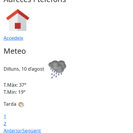
Accedeix
Meteo
Dilluns, 10 d’agost
D
T.Màx: 37°
T
T.Min: 19°
T
Tarda
T
1
2
Anterior
Següent