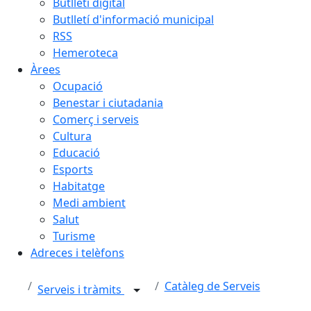
Butlletí digital
Butlletí d'informació municipal
RSS
Hemeroteca
Àrees
Ocupació
Benestar i ciutadania
Comerç i serveis
Cultura
Educació
Esports
Habitatge
Medi ambient
Salut
Turisme
Adreces i telèfons
Catàleg de Serveis
Serveis i tràmits