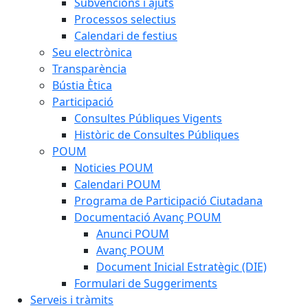
Subvencions i ajuts
Processos selectius
Calendari de festius
Seu electrònica
Transparència
Bústia Ètica
Participació
Consultes Públiques Vigents
Històric de Consultes Públiques
POUM
Noticies POUM
Calendari POUM
Programa de Participació Ciutadana
Documentació Avanç POUM
Anunci POUM
Avanç POUM
Document Inicial Estratègic (DIE)
Formulari de Suggeriments
Serveis i tràmits