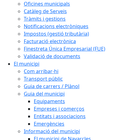
Oficines municipals
Catàleg de Serveis
Tràmits i gestions
Notificacions electròniques
Impostos (gestió tributària)
Facturació electrònica
Finestreta Única Empresarial (FUE)
Validació de documents
El municipi
Com arribar-hi
Transport públic
Guia de carrers / Plànol
Guia del municipi
Equipaments
Empreses i comerços
Entitats i associacions
Emergències
Informació del municipi
El municipi de Navarcles