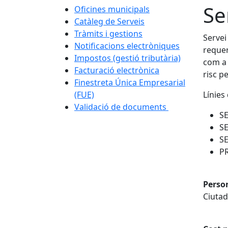
Se
Oficines municipals
Catàleg de Serveis
Tràmits i gestions
Servei
Notificacions electròniques
requer
Impostos (gestió tributària)
com a 
Facturació electrònica
risc p
Finestreta Única Empresarial
(FUE)
Línies 
Validació de documents
SE
SE
SE
PR
Perso
Ciutad