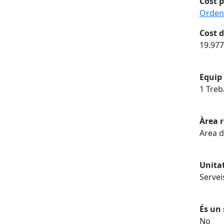
Cost p
Ordena
Cost d
19.977
Equip 
1 Treb
Àrea 
Area d
Unita
Servei
És un 
No