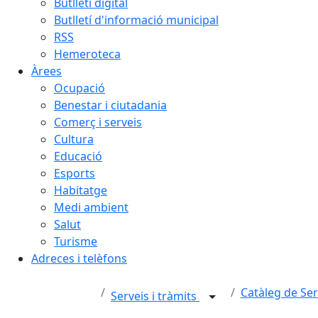
Butlletí digital
Butlletí d'informació municipal
RSS
Hemeroteca
Àrees
Ocupació
Benestar i ciutadania
Comerç i serveis
Cultura
Educació
Esports
Habitatge
Medi ambient
Salut
Turisme
Adreces i telèfons
Catàleg de Ser
Serveis i tràmits