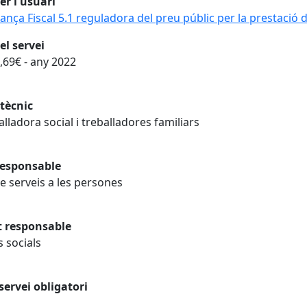
er l'usuari
nça Fiscal 5.1 reguladora del preu públic per la prestació de
el servei
,69€ - any 2022
tècnic
alladora social i treballadores familiars
responsable
e serveis a les persones
t responsable
s socials
servei obligatori