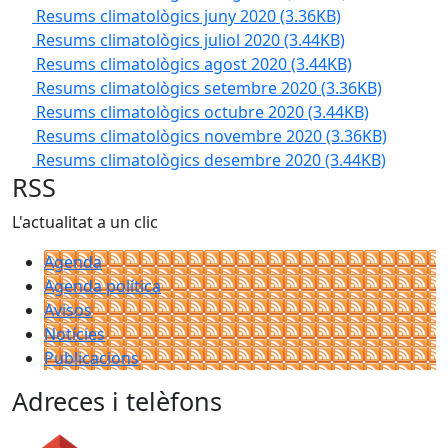
Resums climatològics juny 2020
(3.36KB)
Resums climatològics juliol 2020
(3.44KB)
Resums climatològics agost 2020
(3.44KB)
Resums climatològics setembre 2020
(3.36KB)
Resums climatològics octubre 2020
(3.44KB)
Resums climatològics novembre 2020
(3.36KB)
Resums climatològics desembre 2020
(3.44KB)
RSS
L'actualitat a un clic
Agenda
Agenda política
Avisos
Notícies
Publicacions
Adreces i telèfons