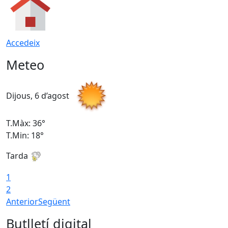
Accedeix
Meteo
Dijous, 6 d’agost
D
T.Màx: 36°
T
T.Min: 18°
T
Tarda
T
1
2
Anterior
Següent
Butlletí digital