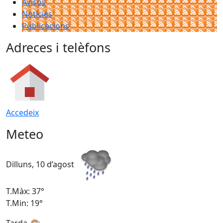
Avisos
Notícies
Publicacions
Adreces i telèfons
Accedeix
Meteo
Dilluns, 10 d’agost
D
T.Màx: 37°
T
T.Min: 19°
T
Tarda
T