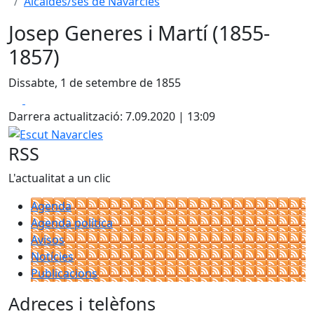
Alcaldes/ses de Navarcles
Josep Generes i Martí (1855-
1857)
Dissabte, 1 de setembre de 1855
Facebook
X
Darrera actualització: 7.09.2020 | 13:09
Escut Navarcles
RSS
L'actualitat a un clic
Agenda
Agenda política
Avisos
Notícies
Publicacions
Adreces i telèfons