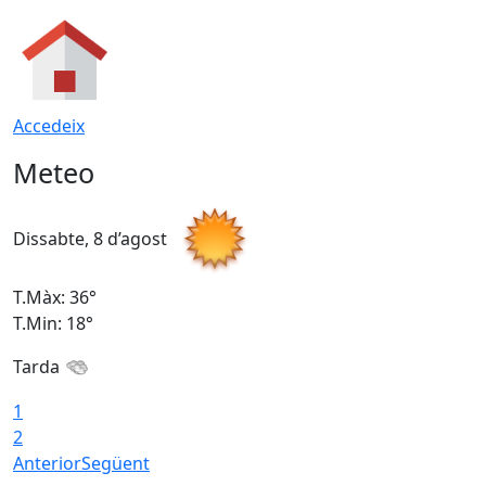
Accedeix
Meteo
Dissabte, 8 d’agost
D
T.Màx: 36°
T
T.Min: 18°
T
Tarda
1
2
Anterior
Següent