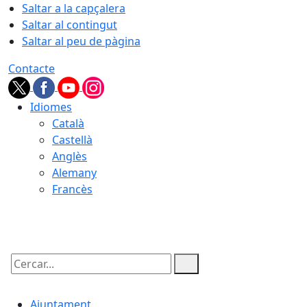
Saltar a la capçalera
Saltar al contingut
Saltar al peu de pàgina
Contacte
Idiomes
Català
Castellà
Anglès
Alemany
Francès
07.08.2026 | 14:22
Cercar:
Ajuntament