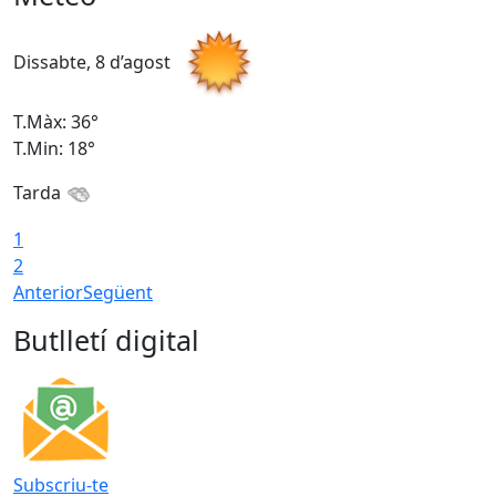
Dissabte, 8 d’agost
D
T.Màx: 36°
T
T.Min: 18°
T
Tarda
1
2
Anterior
Següent
Butlletí digital
Subscriu-te