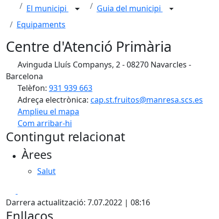
El municipi
Guia del municipi
Equipaments
Centre d'Atenció Primària
Avinguda Lluís Companys, 2 - 08270 Navarcles -
Barcelona
Telèfon:
931 939 663
Adreça electrònica:
cap.st.fruitos@manresa.scs.es
Amplieu el mapa
Com arribar-hi
Leaflet
| ©
OpenStreetMap
contributors
Contingut relacionat
+
Àrees
−
Salut
Facebook
X
Darrera actualització: 7.07.2022 | 08:16
Enllaços