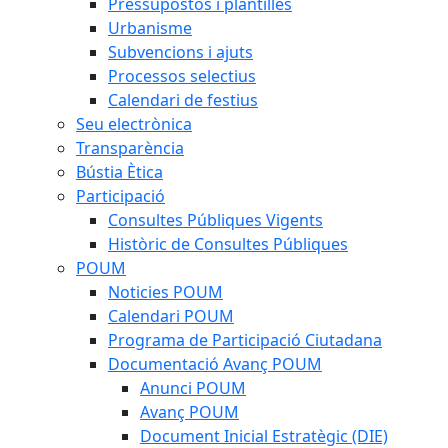
Pressupostos i plantilles
Urbanisme
Subvencions i ajuts
Processos selectius
Calendari de festius
Seu electrònica
Transparència
Bústia Ètica
Participació
Consultes Públiques Vigents
Històric de Consultes Públiques
POUM
Noticies POUM
Calendari POUM
Programa de Participació Ciutadana
Documentació Avanç POUM
Anunci POUM
Avanç POUM
Document Inicial Estratègic (DIE)