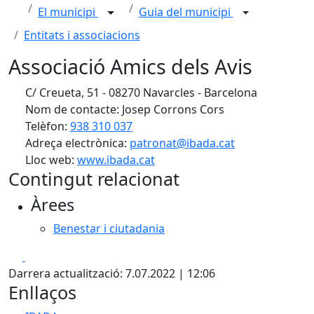
El municipi
Guia del municipi
Entitats i associacions
Associació Amics dels Avis
C/ Creueta, 51 - 08270 Navarcles - Barcelona
Nom de contacte: Josep Corrons Cors
Telèfon:
938 310 037
Adreça electrònica:
patronat@ibada.cat
Lloc web:
www.ibada.cat
Contingut relacionat
Àrees
Benestar i ciutadania
Facebook
X
Darrera actualització: 7.07.2022 | 12:06
Enllaços