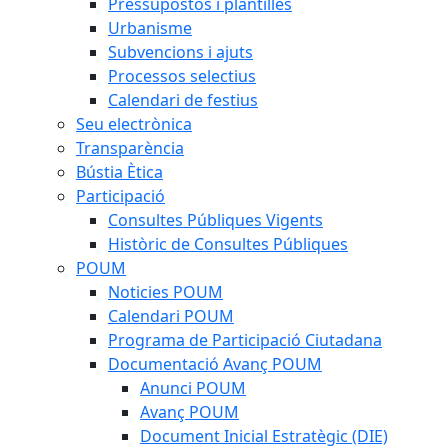
Pressupostos i plantilles
Urbanisme
Subvencions i ajuts
Processos selectius
Calendari de festius
Seu electrònica
Transparència
Bústia Ètica
Participació
Consultes Públiques Vigents
Històric de Consultes Públiques
POUM
Noticies POUM
Calendari POUM
Programa de Participació Ciutadana
Documentació Avanç POUM
Anunci POUM
Avanç POUM
Document Inicial Estratègic (DIE)