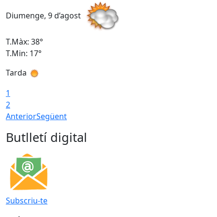
Diumenge, 9 d’agost
D
T.Màx: 38°
T
T.Min: 17°
T
Tarda
T
1
2
Anterior
Següent
Butlletí digital
Subscriu-te