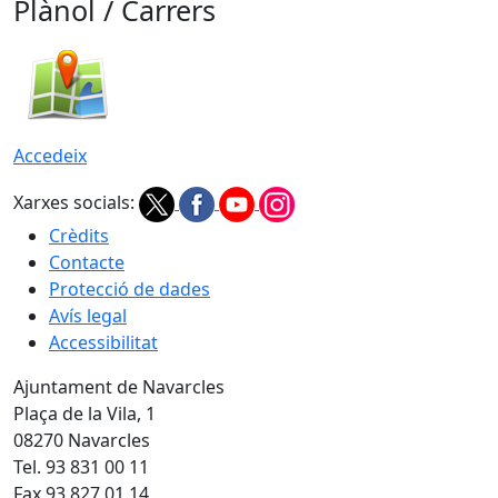
Plànol / Carrers
Accedeix
Xarxes socials:
Crèdits
Contacte
Protecció de dades
Avís legal
Accessibilitat
Ajuntament de Navarcles
Plaça de la Vila, 1
08270 Navarcles
Tel. 93 831 00 11
Fax 93 827 01 14