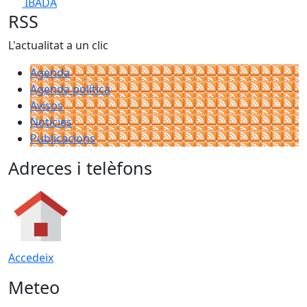
IBADA
RSS
L'actualitat a un clic
Agenda
Agenda política
Avisos
Notícies
Publicacions
Adreces i telèfons
Accedeix
Meteo