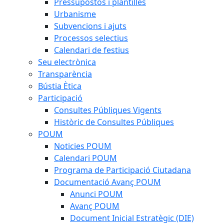
Pressupostos i plantilles
Urbanisme
Subvencions i ajuts
Processos selectius
Calendari de festius
Seu electrònica
Transparència
Bústia Ètica
Participació
Consultes Públiques Vigents
Històric de Consultes Públiques
POUM
Noticies POUM
Calendari POUM
Programa de Participació Ciutadana
Documentació Avanç POUM
Anunci POUM
Avanç POUM
Document Inicial Estratègic (DIE)