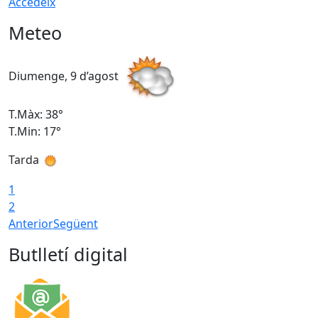
Accedeix
Meteo
Diumenge, 9 d’agost
D
T.Màx: 38°
T
T.Min: 17°
T
Tarda
T
1
2
Anterior
Següent
Butlletí digital