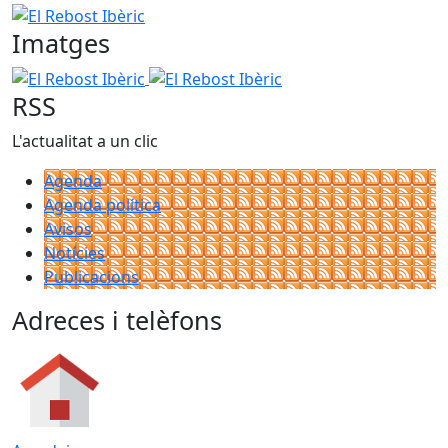
El Rebost Ibèric
Imatges
El Rebost Ibèric
El Rebost Ibèric
RSS
L'actualitat a un clic
Agenda
Agenda política
Avisos
Notícies
Publicacions
Adreces i telèfons