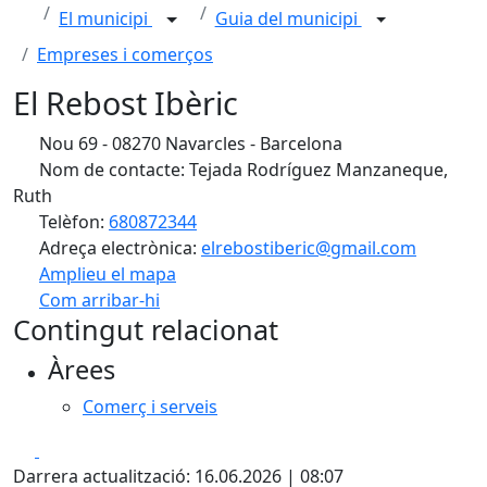
El municipi
Guia del municipi
Empreses i comerços
El Rebost Ibèric
Nou 69 - 08270 Navarcles - Barcelona
Nom de contacte: Tejada Rodríguez Manzaneque,
Ruth
Telèfon:
680872344
Adreça electrònica:
elrebostiberic@gmail.com
Amplieu el mapa
Com arribar-hi
Leaflet
| ©
OpenStreetMap
contributors
Contingut relacionat
+
Àrees
−
Comerç i serveis
Facebook
X
Darrera actualització: 16.06.2026 | 08:07