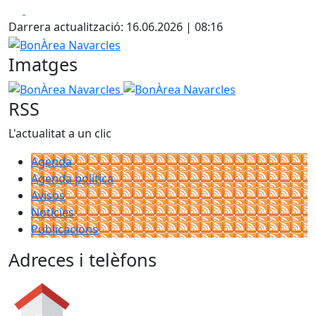
Facebook
X
Darrera actualització: 16.06.2026 | 08:16
BonÀrea Navarcles
Imatges
BonÀrea Navarcles
BonÀrea Navarcles
RSS
L'actualitat a un clic
Agenda
Agenda política
Avisos
Notícies
Publicacions
Adreces i telèfons