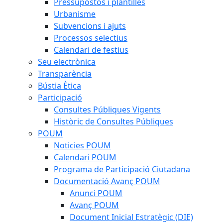
Pressupostos i plantilles
Urbanisme
Subvencions i ajuts
Processos selectius
Calendari de festius
Seu electrònica
Transparència
Bústia Ètica
Participació
Consultes Públiques Vigents
Històric de Consultes Públiques
POUM
Noticies POUM
Calendari POUM
Programa de Participació Ciutadana
Documentació Avanç POUM
Anunci POUM
Avanç POUM
Document Inicial Estratègic (DIE)