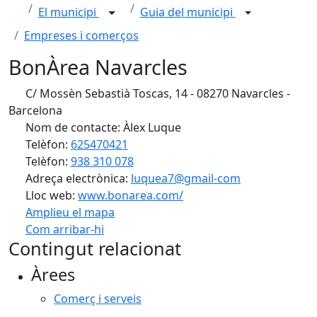
El municipi
Guia del municipi
Empreses i comerços
BonÀrea Navarcles
C/ Mossèn Sebastià Toscas, 14 - 08270 Navarcles -
Barcelona
Nom de contacte: Àlex Luque
Telèfon:
625470421
Telèfon:
938 310 078
Adreça electrònica:
luquea7@gmail-com
Lloc web:
www.bonarea.com/
Amplieu el mapa
Com arribar-hi
Leaflet
| ©
OpenStreetMap
contributors
Contingut relacionat
+
Àrees
−
Comerç i serveis