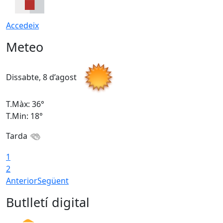
Accedeix
Meteo
Dissabte, 8 d’agost
D
T.Màx: 36°
T
T.Min: 18°
T
Tarda
1
2
Anterior
Següent
Butlletí digital