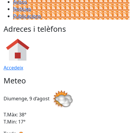
Avisos
Notícies
Publicacions
Adreces i telèfons
Accedeix
Meteo
Diumenge, 9 d’agost
D
T.Màx: 38°
T
T.Min: 17°
T