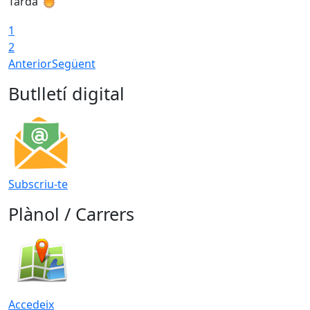
Tarda
T
1
2
Anterior
Següent
Butlletí digital
Subscriu-te
Plànol / Carrers
Accedeix