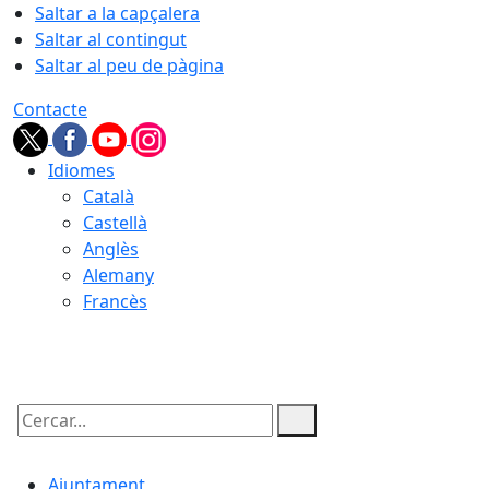
Saltar a la capçalera
Saltar al contingut
Saltar al peu de pàgina
Contacte
Idiomes
Català
Castellà
Anglès
Alemany
Francès
09.08.2026 | 10:07
Cercar:
Ajuntament