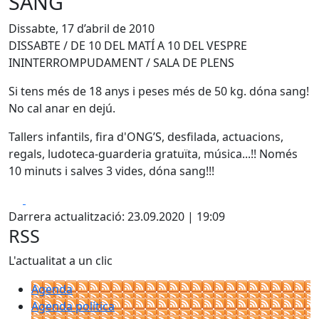
SANG
Dissabte, 17 d’abril de 2010
DISSABTE / DE 10 DEL MATÍ A 10 DEL VESPRE
ININTERROMPUDAMENT / SALA DE PLENS
Si tens més de 18 anys i peses més de 50 kg. dóna sang!
No cal anar en dejú.
Tallers infantils, fira d'ONG’S, desfilada, actuacions,
regals, ludoteca-guarderia gratuïta, música...!! Només
10 minuts i salves 3 vides, dóna sang!!!
Facebook
X
Darrera actualització: 23.09.2020 | 19:09
RSS
L'actualitat a un clic
Agenda
Agenda política