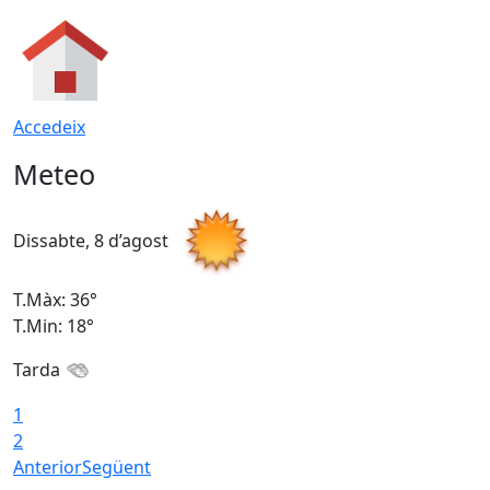
Accedeix
Meteo
Dissabte, 8 d’agost
D
T.Màx: 36°
T
T.Min: 18°
T
Tarda
1
2
Anterior
Següent