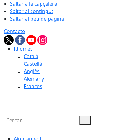
Saltar a la capçalera
Saltar al contingut
Saltar al peu de pàgina
Contacte
Idiomes
Català
Castellà
Anglès
Alemany
Francès
07.08.2026 | 22:22
Cercar:
Ajuntament