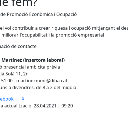
è fem?
 de Promoció Econòmica i Ocupació
vei vol contribuir a crear riquesa i ocupació mitjançant el
 i millorar l'ocupabilitat i la promoció empresarial
ació de contacte
Martínez (insertora laboral)
ó presencial amb cita prèvia
tià Solà 11, 2n
 51 00 - martinezmmr@diba.cat
luns a divendres, de 8 a 2 del migdia
cebook
X
a actualització: 28.04.2021 | 09:20