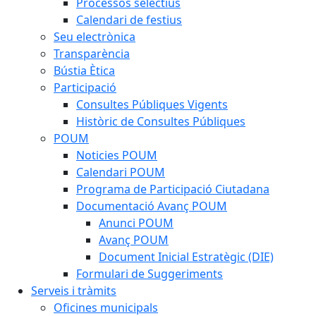
Processos selectius
Calendari de festius
Seu electrònica
Transparència
Bústia Ètica
Participació
Consultes Públiques Vigents
Històric de Consultes Públiques
POUM
Noticies POUM
Calendari POUM
Programa de Participació Ciutadana
Documentació Avanç POUM
Anunci POUM
Avanç POUM
Document Inicial Estratègic (DIE)
Formulari de Suggeriments
Serveis i tràmits
Oficines municipals