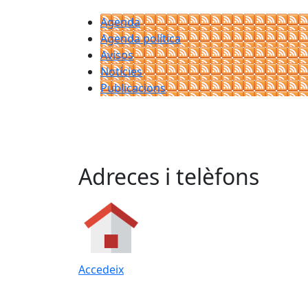
Agenda
Agenda política
Avisos
Notícies
Publicacions
Adreces i telèfons
Accedeix