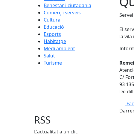
Qu
Benestar i ciutadania
Comerç i serveis
Servei
Cultura
Educació
El ser
Esports
la vila
Habitatge
Medi ambient
Inform
Salut
Turisme
Remei 
Atenci
C/ For
93 135
De dil
Fa
Darrer
RSS
L'actualitat a un clic