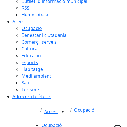
Butlletí d'informació municipal
RSS
Hemeroteca
Àrees
Ocupació
Benestar i ciutadania
Comerç i serveis
Cultura
Educació
Esports
Habitatge
Medi ambient
Salut
Turisme
Adreces i telèfons
Ocupació
Àrees
Ocupació