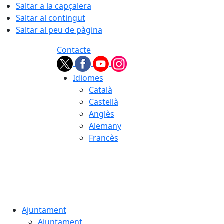
Saltar a la capçalera
Saltar al contingut
Saltar al peu de pàgina
Contacte
Idiomes
Català
Castellà
Anglès
Alemany
Francès
06.08.2026 | 01:01
Ajuntament
Ajuntament