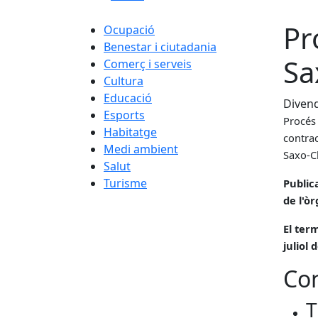
Pr
Ocupació
Benestar i ciutadania
Sa
Comerç i serveis
Cultura
Educació
Divend
Esports
Procés 
Habitatge
contrac
Medi ambient
Saxo-Cl
Salut
Turisme
Public
de l'ò
El term
juliol 
Con
T