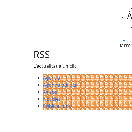
À
Fa
Darrer
RSS
L'actualitat a un clic
Agenda
Agenda política
Avisos
Notícies
Publicacions