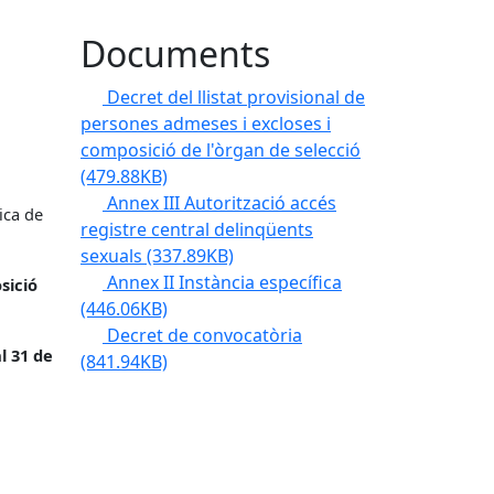
Documents
Decret del llistat provisional de
persones admeses i excloses i
composició de l'òrgan de selecció
(479.88KB)
Annex III Autorització accés
ica de
registre central delinqüents
sexuals
(337.89KB)
Annex II Instància específica
sició
(446.06KB)
Decret de convocatòria
l 31 de
(841.94KB)