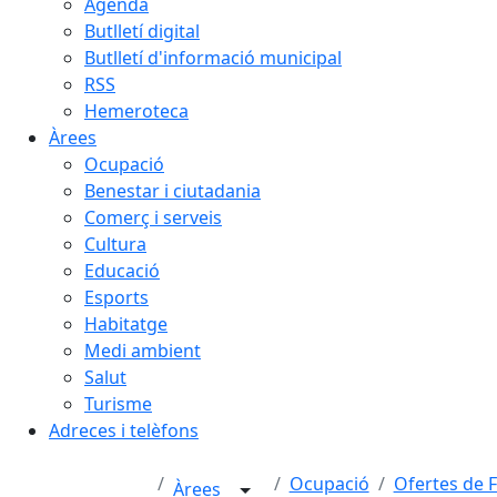
Agenda
Butlletí digital
Butlletí d'informació municipal
RSS
Hemeroteca
Àrees
Ocupació
Benestar i ciutadania
Comerç i serveis
Cultura
Educació
Esports
Habitatge
Medi ambient
Salut
Turisme
Adreces i telèfons
Ocupació
Ofertes de 
Àrees