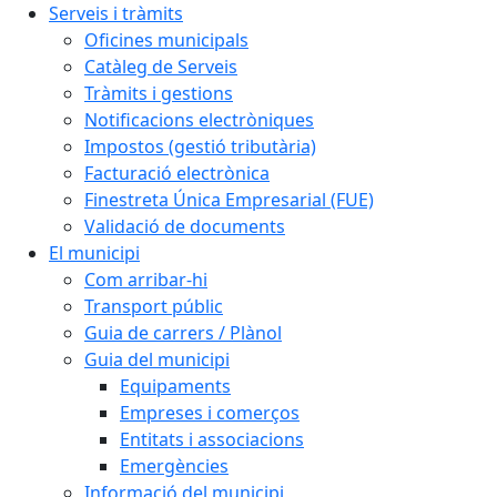
Serveis i tràmits
Oficines municipals
Catàleg de Serveis
Tràmits i gestions
Notificacions electròniques
Impostos (gestió tributària)
Facturació electrònica
Finestreta Única Empresarial (FUE)
Validació de documents
El municipi
Com arribar-hi
Transport públic
Guia de carrers / Plànol
Guia del municipi
Equipaments
Empreses i comerços
Entitats i associacions
Emergències
Informació del municipi