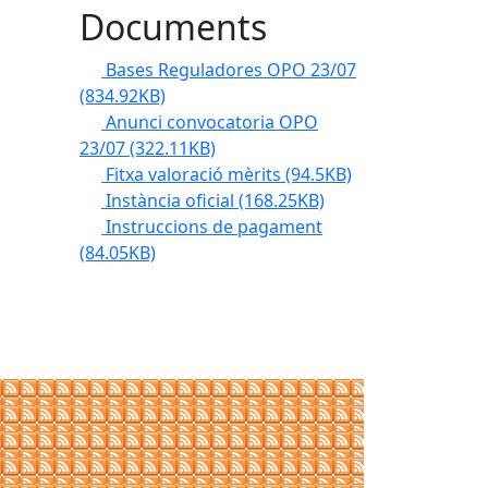
Documents
Bases Reguladores OPO 23/07
(834.92KB)
Anunci convocatoria OPO
23/07
(322.11KB)
Fitxa valoració mèrits
(94.5KB)
Instància oficial
(168.25KB)
Instruccions de pagament
(84.05KB)