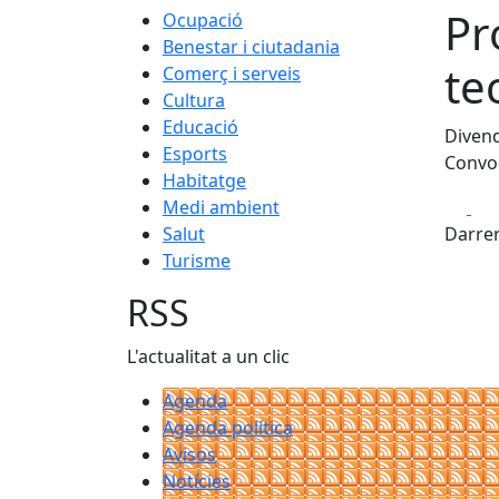
Pr
Ocupació
Benestar i ciutadania
te
Comerç i serveis
Cultura
Educació
Divend
Esports
Convoc
Habitatge
Fa
Medi ambient
Salut
Darrer
Turisme
RSS
L'actualitat a un clic
Agenda
Agenda política
Avisos
Notícies