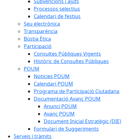
Subvencions i ajuts
Processos selectius
Calendari de festius
Seu electrònica
Transparència
Bústia Ètica
Participació
Consultes Públiques Vigents
Històric de Consultes Públiques
POUM
Noticies POUM
Calendari POUM
Programa de Participació Ciutadana
Documentació Avanç POUM
Anunci POUM
Avanç POUM
Document Inicial Estratègic (DIE)
Formulari de Suggeriments
Serveis i tràmits