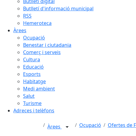
Butlletí digital
Butlletí d'informació municipal
RSS
Hemeroteca
Àrees
Ocupació
Benestar i ciutadania
Comerç i serveis
Cultura
Educació
Esports
Habitatge
Medi ambient
Salut
Turisme
Adreces i telèfons
Ocupació
Ofertes de 
Àrees