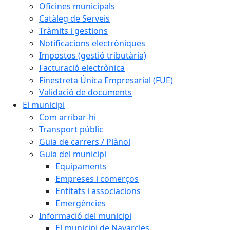
Oficines municipals
Catàleg de Serveis
Tràmits i gestions
Notificacions electròniques
Impostos (gestió tributària)
Facturació electrònica
Finestreta Única Empresarial (FUE)
Validació de documents
El municipi
Com arribar-hi
Transport públic
Guia de carrers / Plànol
Guia del municipi
Equipaments
Empreses i comerços
Entitats i associacions
Emergències
Informació del municipi
El municipi de Navarcles