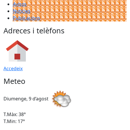
Avisos
Notícies
Publicacions
Adreces i telèfons
Accedeix
Meteo
Diumenge, 9 d’agost
D
T.Màx: 38°
T
T.Min: 17°
T