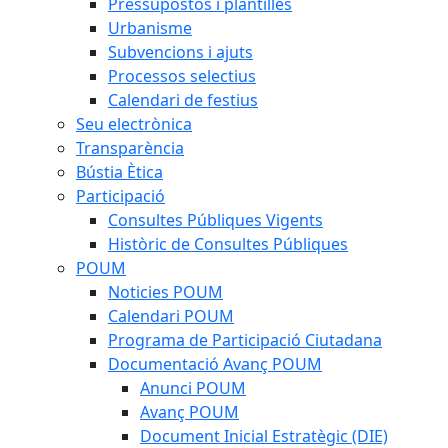
Pressupostos i plantilles
Urbanisme
Subvencions i ajuts
Processos selectius
Calendari de festius
Seu electrònica
Transparència
Bústia Ètica
Participació
Consultes Públiques Vigents
Històric de Consultes Públiques
POUM
Noticies POUM
Calendari POUM
Programa de Participació Ciutadana
Documentació Avanç POUM
Anunci POUM
Avanç POUM
Document Inicial Estratègic (DIE)