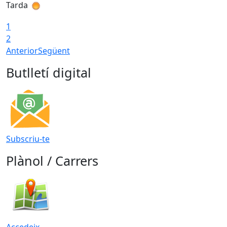
Tarda
T
1
2
Anterior
Següent
Butlletí digital
Subscriu-te
Plànol / Carrers
Accedeix