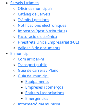
Serveis i tràmits
Oficines municipals
Catàleg de Serveis
Tràmits i gestions
Notificacions electròniques
Impostos (gestió tributària)
Facturació electrònica
Finestreta Única Empresarial (FUE)
Validació de documents
El municipi
Com arribar-hi
Transport públic
Guia de carrers / Plànol
Guia del municipi
Equipaments
Empreses i comerços
Entitats i associacions
Emergències
Informació del municipi