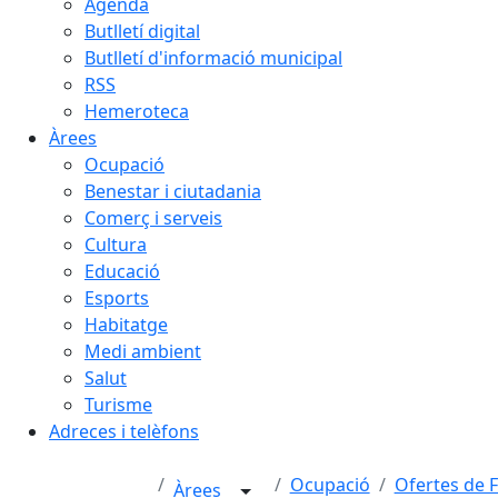
Agenda
Butlletí digital
Butlletí d'informació municipal
RSS
Hemeroteca
Àrees
Ocupació
Benestar i ciutadania
Comerç i serveis
Cultura
Educació
Esports
Habitatge
Medi ambient
Salut
Turisme
Adreces i telèfons
Ocupació
Ofertes de 
Àrees