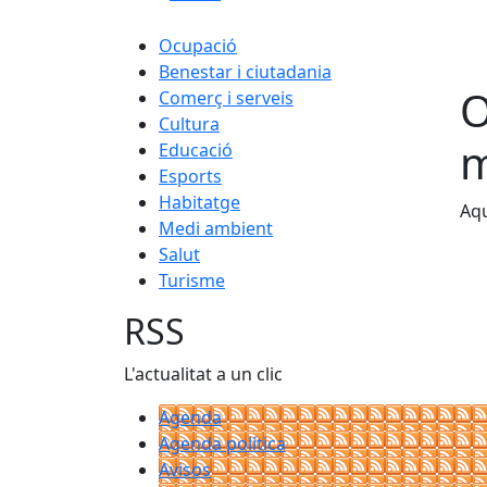
Ocupació
Benestar i ciutadania
O
Comerç i serveis
Cultura
m
Educació
Esports
Habitatge
Aqu
Medi ambient
Salut
Turisme
RSS
L'actualitat a un clic
Agenda
Agenda política
Avisos