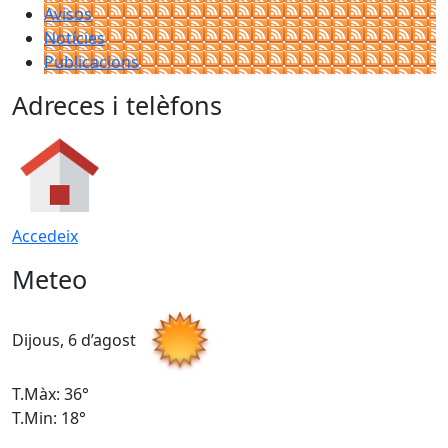
Avisos
Notícies
Publicacions
Adreces i telèfons
Accedeix
Meteo
Dijous, 6 d’agost
D
T.Màx: 36°
T
T.Min: 18°
T