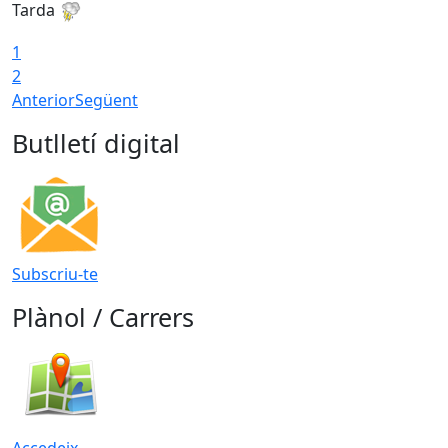
Tarda
T
1
2
Anterior
Següent
Butlletí digital
Subscriu-te
Plànol / Carrers
Accedeix