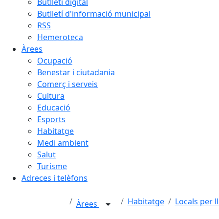
Butlletí digital
Butlletí d'informació municipal
RSS
Hemeroteca
Àrees
Ocupació
Benestar i ciutadania
Comerç i serveis
Cultura
Educació
Esports
Habitatge
Medi ambient
Salut
Turisme
Adreces i telèfons
Habitatge
Locals per l
Àrees