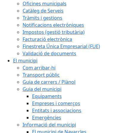
Oficines municipals
Catàleg de Serveis
Tràmits i gestions
Notificacions electròniques
Impostos (gestió tributària)
Facturació electrònica
Finestreta Única Empresarial (FUE)
Validació de documents
El municipi
Com arribar-hi
Transport públic
Guia de carrers / Plànol
Guia del municipi
Equipaments
Empreses i comerços
Entitats i associacions
Emergències
Informació del municipi
El municipi de Navarcles