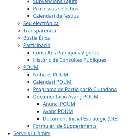
Subvencions i ajuts
Processos selectius
Calendari de festius
Seu electrònica
Transparència
Bústia Ètica
Participació
Consultes Públiques Vigents
Històric de Consultes Públiques
POUM
Noticies POUM
Calendari POUM
Programa de Participació Ciutadana
Documentació Avanç POUM
Anunci POUM
Avanç POUM
Document Inicial Estratègic (DIE)
Formulari de Suggeriments
Serveis i tràmits