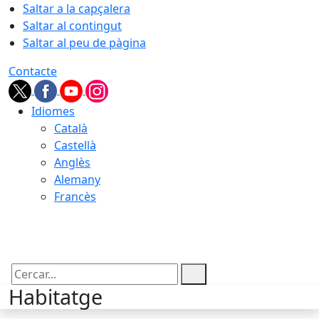
Saltar a la capçalera
Saltar al contingut
Saltar al peu de pàgina
Contacte
Idiomes
Català
Castellà
Anglès
Alemany
Francès
07.08.2026 | 14:01
Cercar:
Habitatge