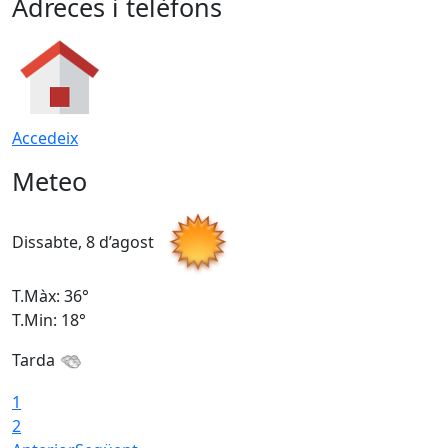
Adreces i telèfons
Accedeix
Meteo
Dissabte, 8 d’agost
D
T.Màx: 36°
T
T.Min: 18°
T
Tarda
1
2