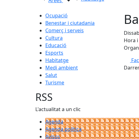
Àrees
Ba
Ocupació
Benestar i ciutadania
Comerç i serveis
Dissab
Cultura
Hora i 
Educació
Organi
Esports
Habitatge
Fa
Medi ambient
Darrer
Salut
Turisme
RSS
L'actualitat a un clic
Agenda
Agenda política
Avisos