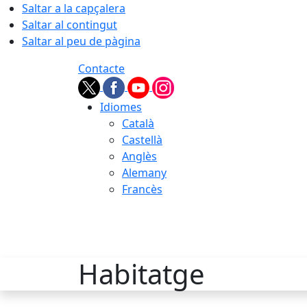
Saltar a la capçalera
Saltar al contingut
Saltar al peu de pàgina
Contacte
Idiomes
Català
Castellà
Anglès
Alemany
Francès
06.08.2026 | 02:36
Habitatge