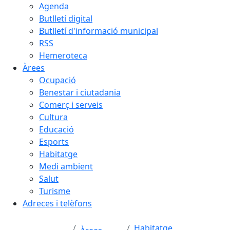
Agenda
Butlletí digital
Butlletí d'informació municipal
RSS
Hemeroteca
Àrees
Ocupació
Benestar i ciutadania
Comerç i serveis
Cultura
Educació
Esports
Habitatge
Medi ambient
Salut
Turisme
Adreces i telèfons
Habitatge