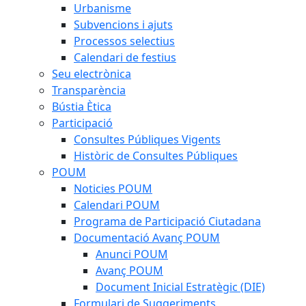
Urbanisme
Subvencions i ajuts
Processos selectius
Calendari de festius
Seu electrònica
Transparència
Bústia Ètica
Participació
Consultes Públiques Vigents
Històric de Consultes Públiques
POUM
Noticies POUM
Calendari POUM
Programa de Participació Ciutadana
Documentació Avanç POUM
Anunci POUM
Avanç POUM
Document Inicial Estratègic (DIE)
Formulari de Suggeriments