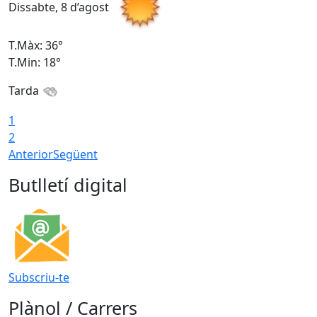
Dissabte, 8 d’agost
D
T.Màx: 36°
T
T.Min: 18°
T
Tarda
1
2
Anterior
Següent
Butlletí digital
Subscriu-te
Plànol / Carrers