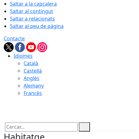
Saltar a la capçalera
Saltar al contingut
Saltar a relacionats
Saltar al peu de pàgina
Contacte
Idiomes
Català
Castellà
Anglès
Alemany
Francès
08.08.2026 | 04:29
Cercar:
Habitatge