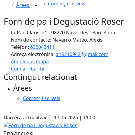
Comerç i serveis
Àrees
Forn de pa i Degustació Roser
C/ Pau Claris, 21 - 08270 Navarcles - Barcelona
Nom de contacte: Navarro Mateo, Alexis
Telèfon:
636043411
Adreça electrònica:
an9210942@gmail.com
Amplieu el mapa
Com arribar-hi
Leaflet
| ©
OpenStreetMap
contributors
Contingut relacionat
+
Àrees
−
Comerç i serveis
Facebook
X
Darrera actualització: 17.06.2026 | 11:00
Forn de pa i Degustació Roser
Imatges