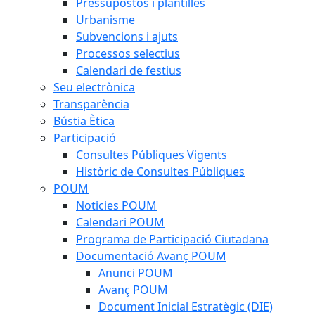
Pressupostos i plantilles
Urbanisme
Subvencions i ajuts
Processos selectius
Calendari de festius
Seu electrònica
Transparència
Bústia Ètica
Participació
Consultes Públiques Vigents
Històric de Consultes Públiques
POUM
Noticies POUM
Calendari POUM
Programa de Participació Ciutadana
Documentació Avanç POUM
Anunci POUM
Avanç POUM
Document Inicial Estratègic (DIE)