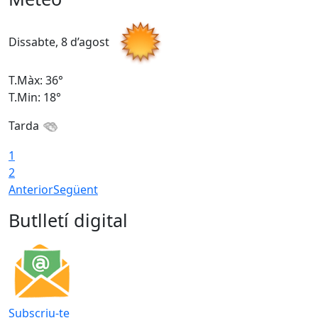
Dissabte, 8 d’agost
D
T.Màx: 36°
T
T.Min: 18°
T
Tarda
1
2
Anterior
Següent
Butlletí digital
Subscriu-te