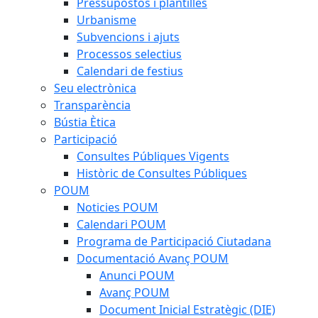
Pressupostos i plantilles
Urbanisme
Subvencions i ajuts
Processos selectius
Calendari de festius
Seu electrònica
Transparència
Bústia Ètica
Participació
Consultes Públiques Vigents
Històric de Consultes Públiques
POUM
Noticies POUM
Calendari POUM
Programa de Participació Ciutadana
Documentació Avanç POUM
Anunci POUM
Avanç POUM
Document Inicial Estratègic (DIE)