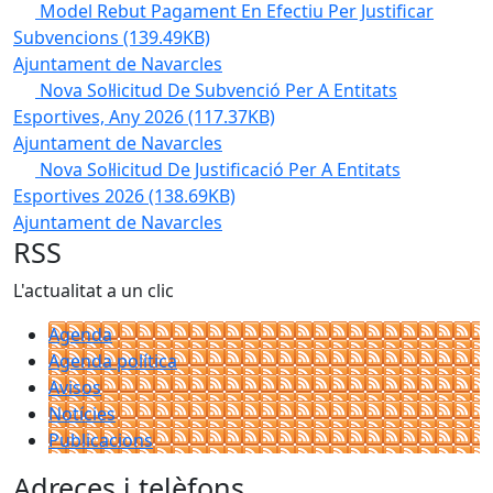
Model Rebut Pagament En Efectiu Per Justificar
Subvencions
(139.49KB)
Ajuntament de Navarcles
Nova Sol·licitud De Subvenció Per A Entitats
Esportives, Any 2026
(117.37KB)
Ajuntament de Navarcles
Nova Sol·licitud De Justificació Per A Entitats
Esportives 2026
(138.69KB)
Ajuntament de Navarcles
RSS
L'actualitat a un clic
Agenda
Agenda política
Avisos
Notícies
Publicacions
Adreces i telèfons