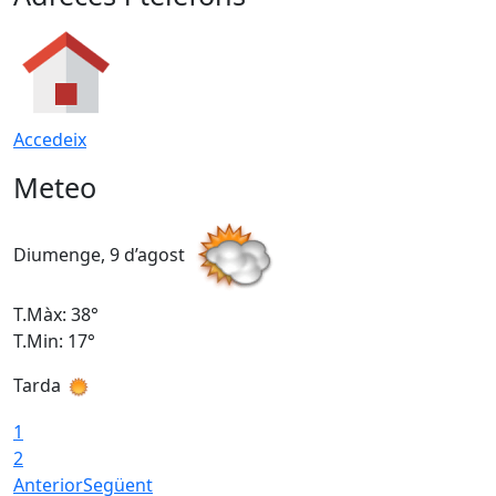
Accedeix
Meteo
Diumenge, 9 d’agost
D
T.Màx: 38°
T
T.Min: 17°
T
Tarda
T
1
2
Anterior
Següent