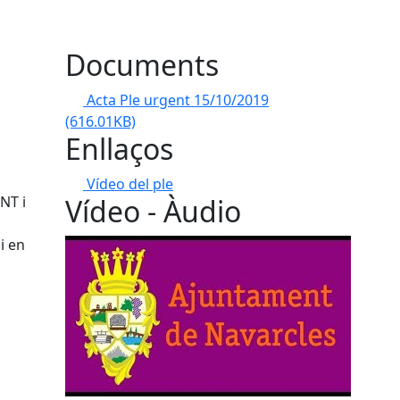
Documents
Acta Ple urgent 15/10/2019
(616.01KB)
Enllaços
Vídeo del ple
NT i
Vídeo - Àudio
i en