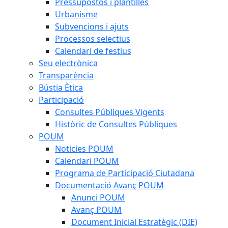
Pressupostos i plantilles
Urbanisme
Subvencions i ajuts
Processos selectius
Calendari de festius
Seu electrònica
Transparència
Bústia Ètica
Participació
Consultes Públiques Vigents
Històric de Consultes Públiques
POUM
Noticies POUM
Calendari POUM
Programa de Participació Ciutadana
Documentació Avanç POUM
Anunci POUM
Avanç POUM
Document Inicial Estratègic (DIE)