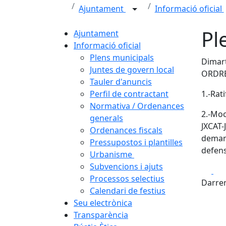
Ajuntament
Informació oficial
Pl
Ajuntament
Informació oficial
Plens municipals
Dimart
Juntes de govern local
ORDRE
Tauler d'anuncis
Perfil de contractant
1.-Rat
Normativa / Ordenances
2.-Moc
generals
JXCAT-
Ordenances fiscals
demana
Pressupostos i plantilles
defens
Urbanisme
Subvencions i ajuts
Fa
Processos selectius
Darrer
Calendari de festius
Seu electrònica
Transparència