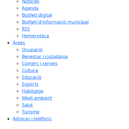
Notícies
Agenda
Butlletí digital
Butlletí d'informació municipal
RSS
Hemeroteca
Àrees
Ocupació
Benestar i ciutadania
Comerç i serveis
Cultura
Educació
Esports
Habitatge
Medi ambient
Salut
Turisme
Adreces i telèfons