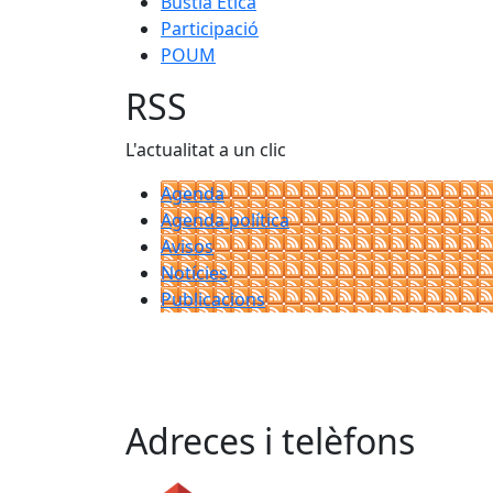
Bústia Ètica
Participació
POUM
RSS
L'actualitat a un clic
Agenda
Agenda política
Avisos
Notícies
Publicacions
Adreces i telèfons