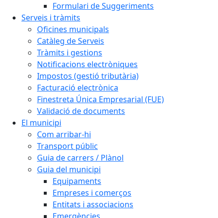
Formulari de Suggeriments
Serveis i tràmits
Oficines municipals
Catàleg de Serveis
Tràmits i gestions
Notificacions electròniques
Impostos (gestió tributària)
Facturació electrònica
Finestreta Única Empresarial (FUE)
Validació de documents
El municipi
Com arribar-hi
Transport públic
Guia de carrers / Plànol
Guia del municipi
Equipaments
Empreses i comerços
Entitats i associacions
Emergències