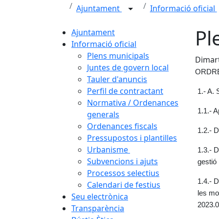
Ajuntament
Informació oficial
Pl
Ajuntament
Informació oficial
Plens municipals
Dimart
Juntes de govern local
ORDRE
Tauler d'anuncis
Perfil de contractant
1.- A
Normativa / Ordenances
1.1.- 
generals
Ordenances fiscals
1.2.- 
Pressupostos i plantilles
Urbanisme
1.3.- 
Subvencions i ajuts
gestió
Processos selectius
1.4.- 
Calendari de festius
les mo
Seu electrònica
2023.0
Transparència