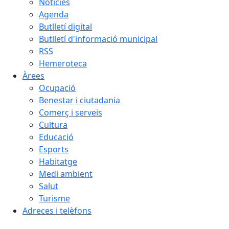
Notícies
Agenda
Butlletí digital
Butlletí d'informació municipal
RSS
Hemeroteca
Àrees
Ocupació
Benestar i ciutadania
Comerç i serveis
Cultura
Educació
Esports
Habitatge
Medi ambient
Salut
Turisme
Adreces i telèfons