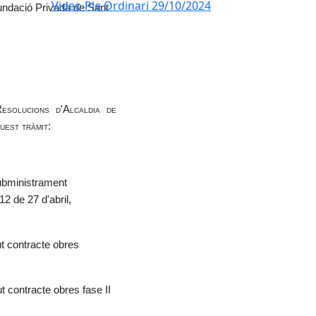
Video Ple Ordinari 29/10/2024
Fundació Privada de Sant
solucions d'Alcaldia de
uest tràmit:
Subministrament
12 de 27 d'abril,
t contracte obres
 contracte obres fase II