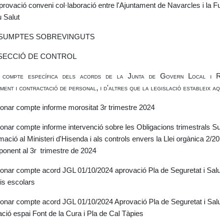
Aprovació conveni col·laboració entre l'Ajuntament de Navarcles i la 
 Salut
ASSUMPTES SOBREVINGUTS
. SECCIÓ DE CONTROL
compte específica dels acords de la Junta de Govern Local i Re
ent i contractació de personal, i d'altres que la legislació estableix aq
Donar compte informe morositat 3r trimestre 2024
Donar compte informe intervenció sobre les Obligacions trimestrals 
mació al Ministeri d'Hisenda i als controls envers la Llei orgànica 2/20
ponent al 3r trimestre de 2024
Donar compte acord JGL 01/10/2024 aprovació Pla de Seguretat i Salu
ris escolars
Donar compte acord JGL 01/10/2024 Aprovació Pla de Seguretat i Salut
ció espai Font de la Cura i Pla de Cal Tàpies