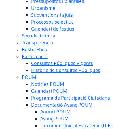
Pressupostos i plantilles
Urbanisme
Subvencions i ajuts
Processos selectius
Calendari de festius
Seu electrònica
Transparència
Bústia Ètica
Participació
Consultes Públiques Vigents
Històric de Consultes Públiques
POUM
Noticies POUM
Calendari POUM
Programa de Participació Ciutadana
Documentació Avanç POUM
Anunci POUM
Avanç POUM
Document Inicial Estratègic (DIE)