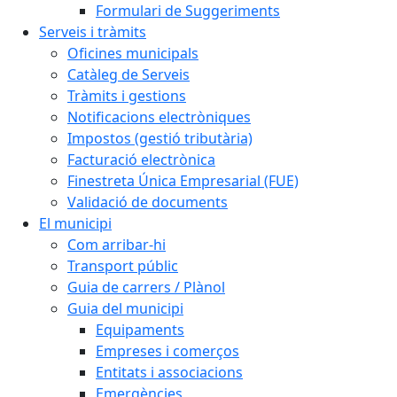
Formulari de Suggeriments
Serveis i tràmits
Oficines municipals
Catàleg de Serveis
Tràmits i gestions
Notificacions electròniques
Impostos (gestió tributària)
Facturació electrònica
Finestreta Única Empresarial (FUE)
Validació de documents
El municipi
Com arribar-hi
Transport públic
Guia de carrers / Plànol
Guia del municipi
Equipaments
Empreses i comerços
Entitats i associacions
Emergències