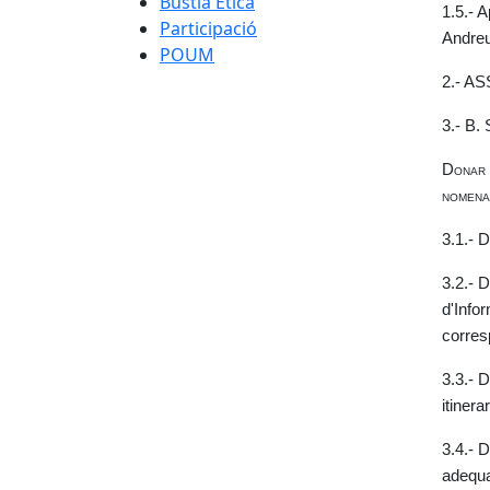
Bústia Ètica
1.5.- 
Participació
Andreu
POUM
2.- 
3.- B
Donar 
nomenam
3.1.- 
3.2.- 
d'Infor
corres
3.3.- 
itinera
3.4.- 
adequa