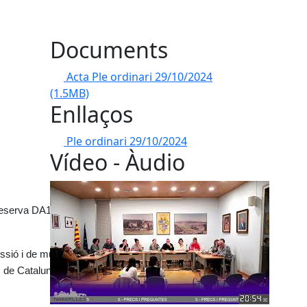
Documents
Acta Ple ordinari 29/10/2024
(1.5MB)
Enllaços
Ple ordinari 29/10/2024
Vídeo - Àudio
ó reserva DA19a (contracte
sió i de multifunció en
s de Catalunya (Exp.