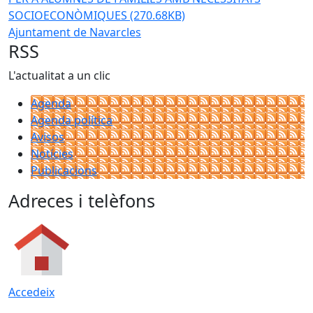
SOCIOECONÒMIQUES
(270.68KB)
Ajuntament de Navarcles
RSS
L'actualitat a un clic
Agenda
Agenda política
Avisos
Notícies
Publicacions
Adreces i telèfons
Accedeix