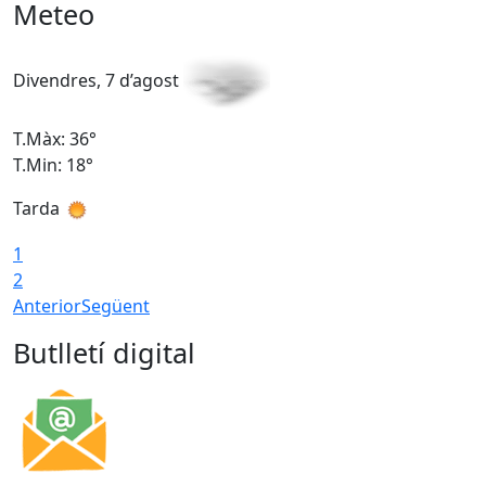
Meteo
Divendres, 7 d’agost
D
T.Màx: 36°
T
T.Min: 18°
T
Tarda
T
1
2
Anterior
Següent
Butlletí digital