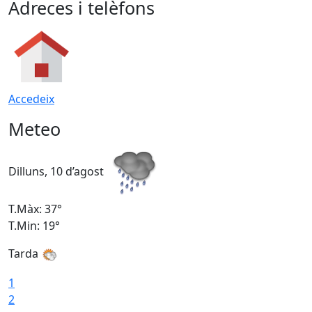
Adreces i telèfons
Accedeix
Meteo
Dilluns, 10 d’agost
D
T.Màx: 37°
T
T.Min: 19°
T
Tarda
T
1
2