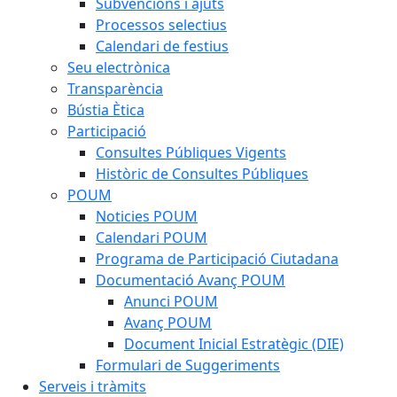
Subvencions i ajuts
Processos selectius
Calendari de festius
Seu electrònica
Transparència
Bústia Ètica
Participació
Consultes Públiques Vigents
Històric de Consultes Públiques
POUM
Noticies POUM
Calendari POUM
Programa de Participació Ciutadana
Documentació Avanç POUM
Anunci POUM
Avanç POUM
Document Inicial Estratègic (DIE)
Formulari de Suggeriments
Serveis i tràmits