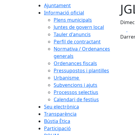
JG
Ajuntament
Informació oficial
Plens municipals
Dimecr
Juntes de govern local
Fa
Tauler d'anuncis
Darrer
Perfil de contractant
Normativa / Ordenances
generals
Ordenances fiscals
Pressupostos i plantilles
Urbanisme
Subvencions i ajuts
Processos selectius
Calendari de festius
Seu electrònica
Transparència
Bústia Ètica
Participació