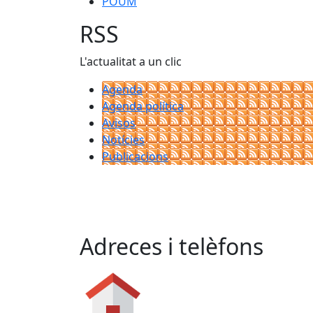
POUM
RSS
L'actualitat a un clic
Agenda
Agenda política
Avisos
Notícies
Publicacions
Adreces i telèfons