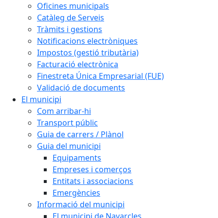
Oficines municipals
Catàleg de Serveis
Tràmits i gestions
Notificacions electròniques
Impostos (gestió tributària)
Facturació electrònica
Finestreta Única Empresarial (FUE)
Validació de documents
El municipi
Com arribar-hi
Transport públic
Guia de carrers / Plànol
Guia del municipi
Equipaments
Empreses i comerços
Entitats i associacions
Emergències
Informació del municipi
El municipi de Navarcles